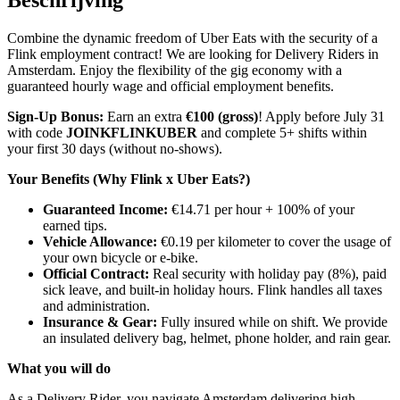
Beschrijving
Combine the dynamic freedom of Uber Eats with the security of a
Flink employment contract! We are looking for Delivery Riders in
Amsterdam. Enjoy the flexibility of the gig economy with a
guaranteed hourly wage and official employment benefits.
Sign-Up Bonus:
Earn an extra
€100 (gross)
! Apply before July 31
with code
JOINKFLINKUBER
and complete 5+ shifts within
your first 30 days (without no-shows).
Your Benefits (Why Flink x Uber Eats?)
Guaranteed Income:
€14.71 per hour + 100% of your
earned tips.
Vehicle Allowance:
€0.19 per kilometer to cover the usage of
your own bicycle or e-bike.
Official Contract:
Real security with holiday pay (8%), paid
sick leave, and built-in holiday hours. Flink handles all taxes
and administration.
Insurance & Gear:
Fully insured while on shift. We provide
an insulated delivery bag, helmet, phone holder, and rain gear.
What you will do
As a Delivery Rider, you navigate Amsterdam delivering high-