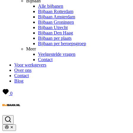
Bijbaan
Alle bijbanen
Bijbaan Rotterdam
Bijbaan Amsterdam
Bijbaan Groningen
Bijbaan Utrecht
Bijbaan Den Haag
Bijbaan per plaats
Bijbaan per beroepsgroep
Meer
Veelgestelde vragen
Contact
Voor werkgevers
Over ons
Contact
Blog
0