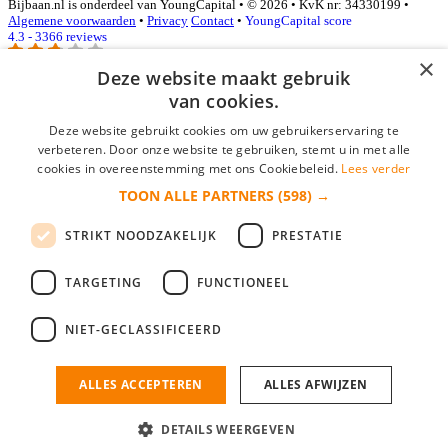
Bijbaan.nl is onderdeel van YoungCapital • © 2026 • KvK nr: 34330199 •
Algemene voorwaarden
•
Privacy
Contact
•
YoungCapital score
4.3 - 3366 reviews
×
Deze website maakt gebruik
van cookies.
Inloggen als bedrijf
Deze website gebruikt cookies om uw gebruikerservaring te
E-mail
*
verbeteren. Door onze website te gebruiken, stemt u in met alle
cookies in overeenstemming met ons Cookiebeleid.
Lees verder
TOON ALLE PARTNERS
(598) →
Wachtwoord
STRIKT NOODZAKELIJK
PRESTATIE
login gegevens onthouden
Wachtwoord vergeten?
login
TARGETING
FUNCTIONEEL
Bedrijf aanmelden
NIET-GECLASSIFICEERD
Na het aanmelden kun je meteen je vacature plaatsen en heb je je
nieuwe collega/werknemer zo gevonden!
ALLES ACCEPTEREN
ALLES AFWIJZEN
Heb je nog geen gratis bedrijfsprofiel?
DETAILS WEERGEVEN
Bedrijf aanmelden