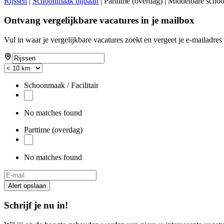
Rijssen
|
Schoonmaak bijbaan
| Parttime (overdag) | Middelbare schoo
Ontvang vergelijkbare vacatures in je mailbox
Vul in waar je vergelijkbare vacatures zoekt en vergeet je e-mailadres 
If
you
are
a
Schoonmaak / Facilitair
human,
ignore
this
No matches found
field
Parttime (overdag)
No matches found
Alert opslaan
Schrijf je nu in!