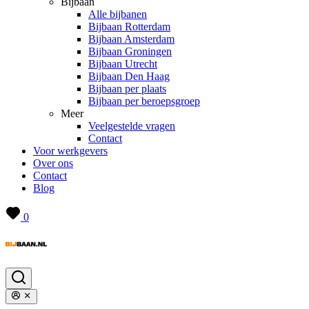
Bijbaan
Alle bijbanen
Bijbaan Rotterdam
Bijbaan Amsterdam
Bijbaan Groningen
Bijbaan Utrecht
Bijbaan Den Haag
Bijbaan per plaats
Bijbaan per beroepsgroep
Meer
Veelgestelde vragen
Contact
Voor werkgevers
Over ons
Contact
Blog
0