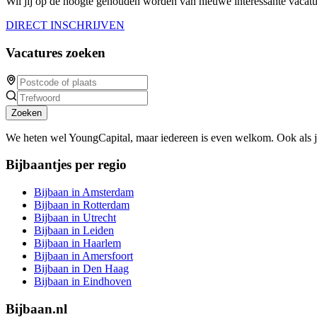
Wil jij op de hoogte gehouden worden van nieuwe interessante vacature
DIRECT INSCHRIJVEN
Vacatures zoeken
Zoeken
We heten wel YoungCapital, maar iedereen is even welkom. Ook als 
Bijbaantjes per regio
Bijbaan in Amsterdam
Bijbaan in Rotterdam
Bijbaan in Utrecht
Bijbaan in Leiden
Bijbaan in Haarlem
Bijbaan in Amersfoort
Bijbaan in Den Haag
Bijbaan in Eindhoven
Bijbaan.nl