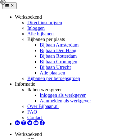
Werkzoekend
Direct inschrijven
Inloggen
Alle bijbanen
Bijbanen per plaats
Bijbaan Amsterdam
Bijbaan Den Haag
Bijbaan Rotterdam
Bijbaan Groningen
Bijbaan Utrecht
Alle plaatsen
Bijbanen per beroepsgroep
Informatie
Ik ben werkgever
Inloggen als werkgever
Aanmelden als werkgever
Over Bijbaan.nl
FAQ
Contact
Werkzoekend