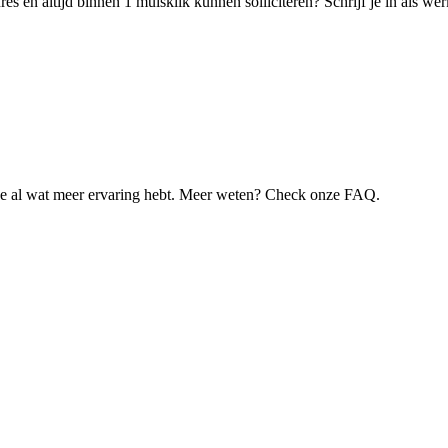
s en altijd binnen 1 muisklik kunnen solliciteren? Schrijf je in als w
je al wat meer ervaring hebt. Meer weten? Check onze FAQ.