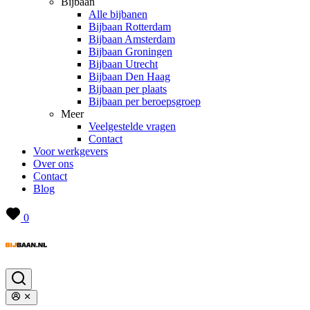
Bijbaan
Alle bijbanen
Bijbaan Rotterdam
Bijbaan Amsterdam
Bijbaan Groningen
Bijbaan Utrecht
Bijbaan Den Haag
Bijbaan per plaats
Bijbaan per beroepsgroep
Meer
Veelgestelde vragen
Contact
Voor werkgevers
Over ons
Contact
Blog
0