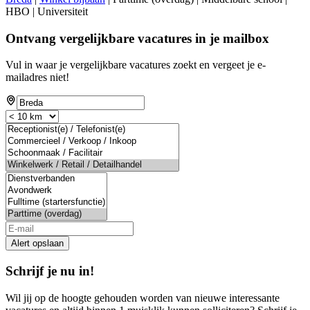
HBO | Universiteit
Ontvang vergelijkbare vacatures in je mailbox
Vul in waar je vergelijkbare vacatures zoekt en vergeet je e-
mailadres niet!
If
you
are
a
human,
ignore
this
field
Alert opslaan
Schrijf je nu in!
Wil jij op de hoogte gehouden worden van nieuwe interessante