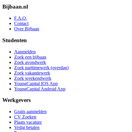
Bijbaan.nl
F.A.Q.
Contact
Over Bijbaan
Studenten
Aanmelden
Zoek een bijbaan
Zoek avondwerk
Zoek parttimewerk (overdag)
Zoek vakantiewerk
Zoek weekendwerk
YoungCapital IOS App
YoungCapital Android App
Werkgevers
Gratis aanmelden
CV Zoeken
Plaats vacature
Veilig betalen