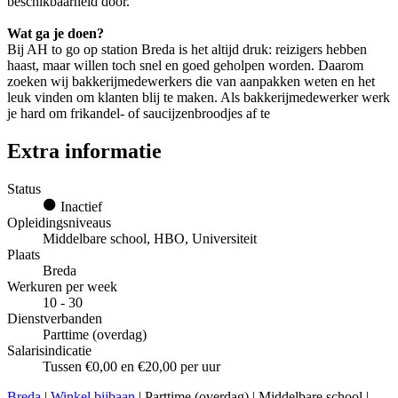
beschikbaarheid door.
Wat ga je doen?
Bij AH to go op station Breda is het altijd druk: reizigers hebben
haast, maar willen toch snel en goed geholpen worden. Daarom
zoeken wij bakkerijmedewerkers die van aanpakken weten en het
leuk vinden om klanten blij te maken. Als bakkerijmedewerker werk
je hard om frikandel- of saucijzenbroodjes af te
Extra informatie
Status
Inactief
Opleidingsniveaus
Middelbare school, HBO, Universiteit
Plaats
Breda
Werkuren per week
10 - 30
Dienstverbanden
Parttime (overdag)
Salarisindicatie
Tussen €0,00 en €20,00 per uur
Breda
|
Winkel bijbaan
| Parttime (overdag) | Middelbare school |