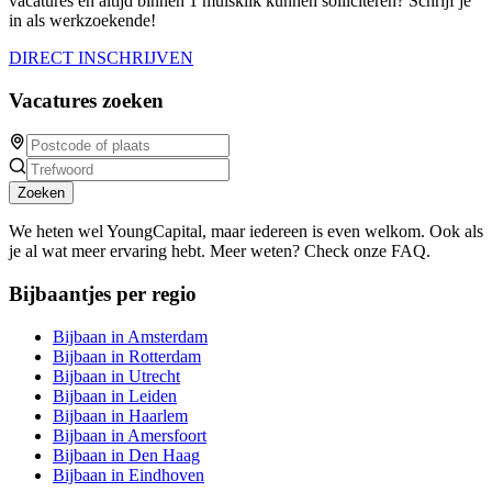
vacatures en altijd binnen 1 muisklik kunnen solliciteren? Schrijf je
in als werkzoekende!
DIRECT INSCHRIJVEN
Vacatures zoeken
Zoeken
We heten wel YoungCapital, maar iedereen is even welkom. Ook als
je al wat meer ervaring hebt. Meer weten? Check onze FAQ.
Bijbaantjes per regio
Bijbaan in Amsterdam
Bijbaan in Rotterdam
Bijbaan in Utrecht
Bijbaan in Leiden
Bijbaan in Haarlem
Bijbaan in Amersfoort
Bijbaan in Den Haag
Bijbaan in Eindhoven