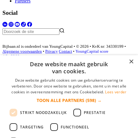
Partners
Social
Bijbaan.nl is onderdeel van YoungCapital • © 2026 • KvK nr: 34330199 •
Algemene voorwaarden
•
Privacy
Contact
•
YoungCapital score
4.3 - 3366 reviews
×
Deze website maakt gebruik
van cookies.
Inloggen als bedrijf
Deze website gebruikt cookies om uw gebruikerservaring te
verbeteren. Door onze website te gebruiken, stemt u in met alle
E-mail
*
cookies in overeenstemming met ons Cookiebeleid.
Lees verder
TOON ALLE PARTNERS
(598) →
Wachtwoord
STRIKT NOODZAKELIJK
PRESTATIE
login gegevens onthouden
Wachtwoord vergeten?
login
TARGETING
FUNCTIONEEL