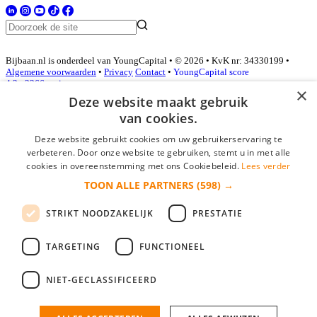
Bijbaan.nl is onderdeel van YoungCapital • © 2026 • KvK nr: 34330199 •
Algemene voorwaarden
•
Privacy
Contact
•
YoungCapital score
4.3 - 3366 reviews
×
Deze website maakt gebruik
van cookies.
Inloggen als bedrijf
Deze website gebruikt cookies om uw gebruikerservaring te
verbeteren. Door onze website te gebruiken, stemt u in met alle
E-mail
*
cookies in overeenstemming met ons Cookiebeleid.
Lees verder
TOON ALLE PARTNERS
(598) →
Wachtwoord
STRIKT NOODZAKELIJK
PRESTATIE
login gegevens onthouden
Wachtwoord vergeten?
login
TARGETING
FUNCTIONEEL
Bedrijf aanmelden
NIET-GECLASSIFICEERD
Na het aanmelden kun je meteen je vacature plaatsen en heb je je
nieuwe collega/werknemer zo gevonden!