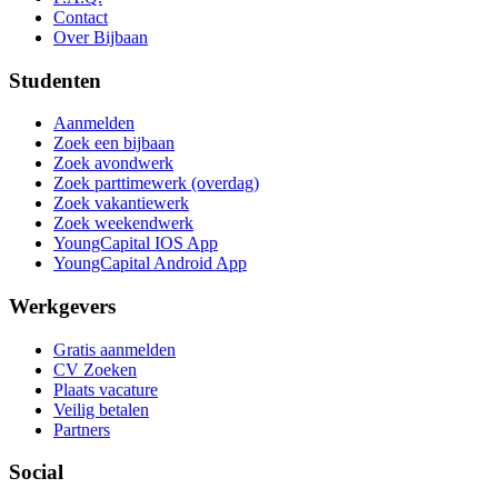
Contact
Over Bijbaan
Studenten
Aanmelden
Zoek een bijbaan
Zoek avondwerk
Zoek parttimewerk (overdag)
Zoek vakantiewerk
Zoek weekendwerk
YoungCapital IOS App
YoungCapital Android App
Werkgevers
Gratis aanmelden
CV Zoeken
Plaats vacature
Veilig betalen
Partners
Social