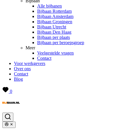
Bijbaan
Alle bijbanen
Bijbaan Rotterdam
Bijbaan Amsterdam
Bijbaan Groningen
Bijbaan Utrecht
Bijbaan Den Haag
Bijbaan per plaats
Bijbaan per beroepsgroep
Meer
Veelgestelde vragen
Contact
Voor werkgevers
Over ons
Contact
Blog
0