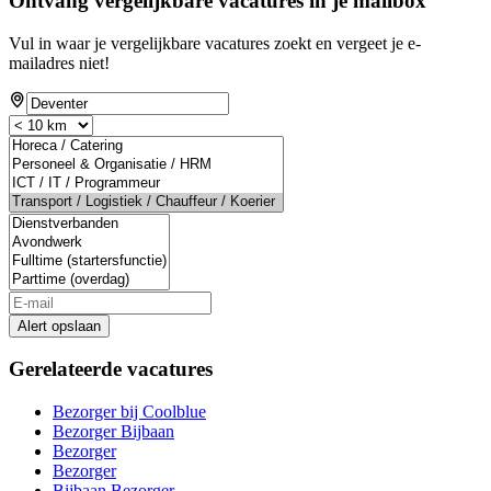
Ontvang vergelijkbare vacatures in je mailbox
Vul in waar je vergelijkbare vacatures zoekt en vergeet je e-
mailadres niet!
If
you
are
a
human,
ignore
this
field
Alert opslaan
Gerelateerde vacatures
Bezorger bij Coolblue
Bezorger Bijbaan
Bezorger
Bezorger
Bijbaan Bezorger