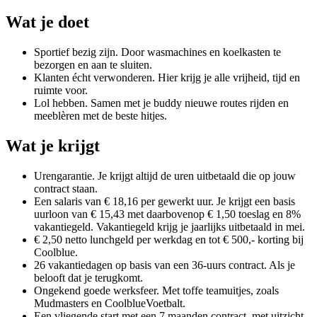
Wat je doet
Sportief bezig zijn. Door wasmachines en koelkasten te
bezorgen en aan te sluiten.
Klanten écht verwonderen. Hier krijg je alle vrijheid, tijd en
ruimte voor.
Lol hebben. Samen met je buddy nieuwe routes rijden en
meeblèren met de beste hitjes.
Wat je krijgt
Urengarantie. Je krijgt altijd de uren uitbetaald die op jouw
contract staan.
Een salaris van € 18,16 per gewerkt uur. Je krijgt een basis
uurloon van € 15,43 met daarbovenop € 1,50 toeslag en 8%
vakantiegeld. Vakantiegeld krijg je jaarlijks uitbetaald in mei.
€ 2,50 netto lunchgeld per werkdag en tot € 500,- korting bij
Coolblue.
26 vakantiedagen op basis van een 36-uurs contract. Als je
belooft dat je terugkomt.
Ongekend goede werksfeer. Met toffe teamuitjes, zoals
Mudmasters en CoolblueVoetbalt.
Een vliegende start met een 7 maanden contract, met uitzicht