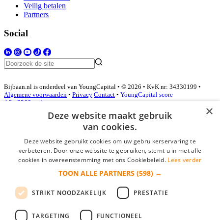
Veilig betalen
Partners
Social
Bijbaan.nl is onderdeel van YoungCapital • © 2026 • KvK nr: 34330199 •
Algemene voorwaarden
•
Privacy
Contact
•
YoungCapital score
4.3 - 3366 reviews
×
Deze website maakt gebruik
van cookies.
Inloggen als bedrijf
Deze website gebruikt cookies om uw gebruikerservaring te
verbeteren. Door onze website te gebruiken, stemt u in met alle
E-mail
*
cookies in overeenstemming met ons Cookiebeleid.
Lees verder
TOON ALLE PARTNERS
(598) →
Wachtwoord
STRIKT NOODZAKELIJK
PRESTATIE
login gegevens onthouden
Wachtwoord vergeten?
login
TARGETING
FUNCTIONEEL