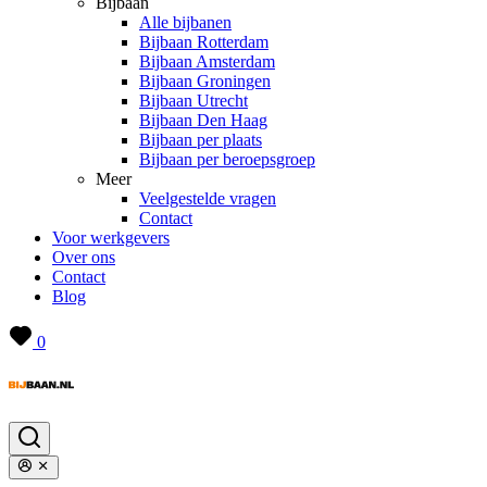
Bijbaan
Alle bijbanen
Bijbaan Rotterdam
Bijbaan Amsterdam
Bijbaan Groningen
Bijbaan Utrecht
Bijbaan Den Haag
Bijbaan per plaats
Bijbaan per beroepsgroep
Meer
Veelgestelde vragen
Contact
Voor werkgevers
Over ons
Contact
Blog
0