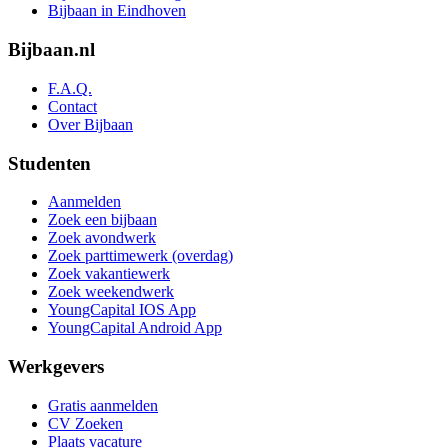
Bijbaan in Eindhoven
Bijbaan.nl
F.A.Q.
Contact
Over Bijbaan
Studenten
Aanmelden
Zoek een bijbaan
Zoek avondwerk
Zoek parttimewerk (overdag)
Zoek vakantiewerk
Zoek weekendwerk
YoungCapital IOS App
YoungCapital Android App
Werkgevers
Gratis aanmelden
CV Zoeken
Plaats vacature