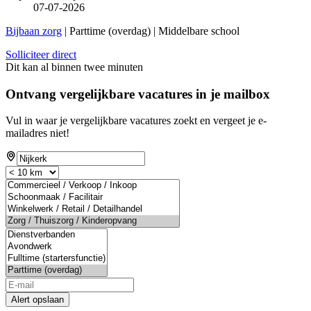
07-07-2026
Bijbaan zorg
| Parttime (overdag) | Middelbare school
Solliciteer direct
Dit kan al binnen twee minuten
Ontvang vergelijkbare vacatures in je mailbox
Vul in waar je vergelijkbare vacatures zoekt en vergeet je e-
mailadres niet!
If
you
are
a
human,
ignore
this
field
Alert opslaan