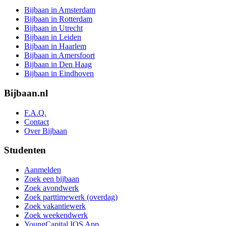
Bijbaan in Amsterdam
Bijbaan in Rotterdam
Bijbaan in Utrecht
Bijbaan in Leiden
Bijbaan in Haarlem
Bijbaan in Amersfoort
Bijbaan in Den Haag
Bijbaan in Eindhoven
Bijbaan.nl
F.A.Q.
Contact
Over Bijbaan
Studenten
Aanmelden
Zoek een bijbaan
Zoek avondwerk
Zoek parttimewerk (overdag)
Zoek vakantiewerk
Zoek weekendwerk
YoungCapital IOS App