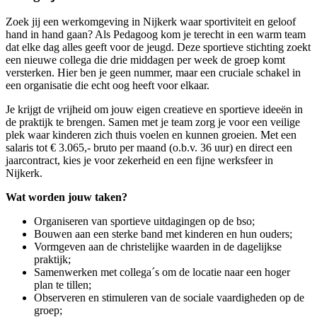
Zoek jij een werkomgeving in Nijkerk waar sportiviteit en geloof
hand in hand gaan? Als Pedagoog kom je terecht in een warm team
dat elke dag alles geeft voor de jeugd. Deze sportieve stichting zoekt
een nieuwe collega die drie middagen per week de groep komt
versterken. Hier ben je geen nummer, maar een cruciale schakel in
een organisatie die echt oog heeft voor elkaar.
Je krijgt de vrijheid om jouw eigen creatieve en sportieve ideeën in
de praktijk te brengen. Samen met je team zorg je voor een veilige
plek waar kinderen zich thuis voelen en kunnen groeien. Met een
salaris tot € 3.065,- bruto per maand (o.b.v. 36 uur) en direct een
jaarcontract, kies je voor zekerheid en een fijne werksfeer in
Nijkerk.
Wat worden jouw taken?
Organiseren van sportieve uitdagingen op de bso;
Bouwen aan een sterke band met kinderen en hun ouders;
Vormgeven aan de christelijke waarden in de dagelijkse
praktijk;
Samenwerken met collega´s om de locatie naar een hoger
plan te tillen;
Observeren en stimuleren van de sociale vaardigheden op de
groep;