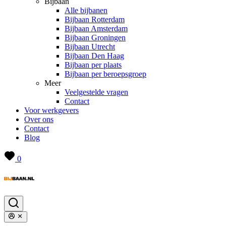
Bijbaan
Alle bijbanen
Bijbaan Rotterdam
Bijbaan Amsterdam
Bijbaan Groningen
Bijbaan Utrecht
Bijbaan Den Haag
Bijbaan per plaats
Bijbaan per beroepsgroep
Meer
Veelgestelde vragen
Contact
Voor werkgevers
Over ons
Contact
Blog
0