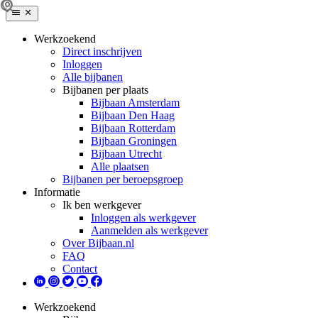
Werkzoekend
Direct inschrijven
Inloggen
Alle bijbanen
Bijbanen per plaats
Bijbaan Amsterdam
Bijbaan Den Haag
Bijbaan Rotterdam
Bijbaan Groningen
Bijbaan Utrecht
Alle plaatsen
Bijbanen per beroepsgroep
Informatie
Ik ben werkgever
Inloggen als werkgever
Aanmelden als werkgever
Over Bijbaan.nl
FAQ
Contact
Werkzoekend