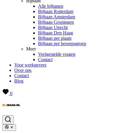
Bijbaan
Alle bijbanen
Bijbaan Rotterdam
Bijbaan Amsterdam
Bijbaan Groningen
Bijbaan Utrecht
Bijbaan Den Haag
Bijbaan per plaats
Bijbaan per beroepsgroep
Meer
Veelgestelde vragen
Contact
Voor werkgevers
Over ons
Contact
Blog
0