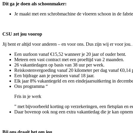
Dit ga je doen als schoonmaker:
Je maakt met een schrobmachine de vloeren schoon in de fabrie
CSU zet jou voorop
Jij bent er altijd voor anderen – en voor ons. Dus zijn wij er voor jo
Een uurloon vanaf €15,52 wanneer je 20 jaar of ouder bent.
Meteen een vast contract met een proeftijd van 2 maanden.
26 vakantiedagen op basis van 38 uur per week.
Reiskostenvergoeding vanaf 20 kilometer per dag vanaf €0,14 p
Een bijdrage aan je pensioen vanaf 18 jaar.
Elk jaar 8% vakantiegeld en een eindejaarsuitkering in decembe
Ons programma “
Fris in je werk
” met bijvoorbeeld korting op verzekeringen, een fietsplan en ee
Daar bovenop ook nog een extra vakantiedag die je kan opneme
Bij ons draait het om jou