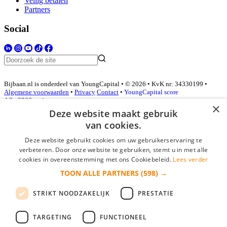
Veilig betalen
Partners
Social
Bijbaan.nl is onderdeel van YoungCapital • © 2026 • KvK nr: 34330199 •
Algemene voorwaarden
•
Privacy
Contact
•
YoungCapital score
4.3 - 3366 reviews
×
Deze website maakt gebruik
van cookies.
Inloggen als bedrijf
Deze website gebruikt cookies om uw gebruikerservaring te
verbeteren. Door onze website te gebruiken, stemt u in met alle
E-mail
*
cookies in overeenstemming met ons Cookiebeleid.
Lees verder
TOON ALLE PARTNERS
(598) →
Wachtwoord
STRIKT NOODZAKELIJK
PRESTATIE
login gegevens onthouden
Wachtwoord vergeten?
login
TARGETING
FUNCTIONEEL