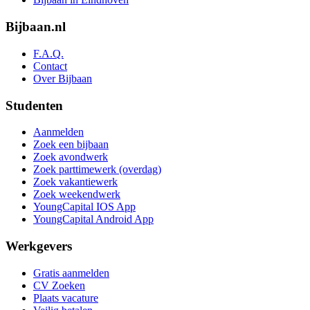
Bijbaan.nl
F.A.Q.
Contact
Over Bijbaan
Studenten
Aanmelden
Zoek een bijbaan
Zoek avondwerk
Zoek parttimewerk (overdag)
Zoek vakantiewerk
Zoek weekendwerk
YoungCapital IOS App
YoungCapital Android App
Werkgevers
Gratis aanmelden
CV Zoeken
Plaats vacature