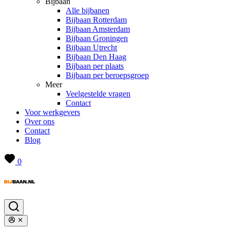
Bijbaan
Alle bijbanen
Bijbaan Rotterdam
Bijbaan Amsterdam
Bijbaan Groningen
Bijbaan Utrecht
Bijbaan Den Haag
Bijbaan per plaats
Bijbaan per beroepsgroep
Meer
Veelgestelde vragen
Contact
Voor werkgevers
Over ons
Contact
Blog
0