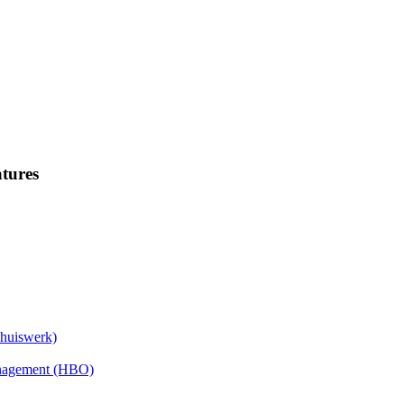
tures
Thuiswerk)
anagement (HBO)