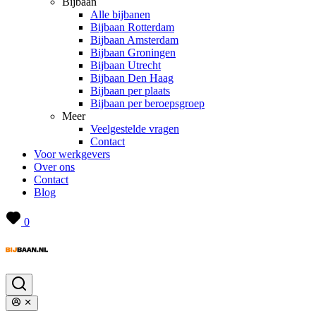
Bijbaan
Alle bijbanen
Bijbaan Rotterdam
Bijbaan Amsterdam
Bijbaan Groningen
Bijbaan Utrecht
Bijbaan Den Haag
Bijbaan per plaats
Bijbaan per beroepsgroep
Meer
Veelgestelde vragen
Contact
Voor werkgevers
Over ons
Contact
Blog
0