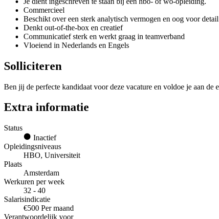
Je dient ingeschreven te staan bij een hbo- of wo-opleiding.
Commercieel
Beschikt over een sterk analytisch vermogen en oog voor detail
Denkt out-of-the-box en creatief
Communicatief sterk en werkt graag in teamverband
Vloeiend in Nederlands en Engels
Solliciteren
Ben jij de perfecte kandidaat voor deze vacature en voldoe je aan de e
Extra informatie
Status
Inactief
Opleidingsniveaus
HBO, Universiteit
Plaats
Amsterdam
Werkuren per week
32 - 40
Salarisindicatie
€500 Per maand
Verantwoordelijk voor