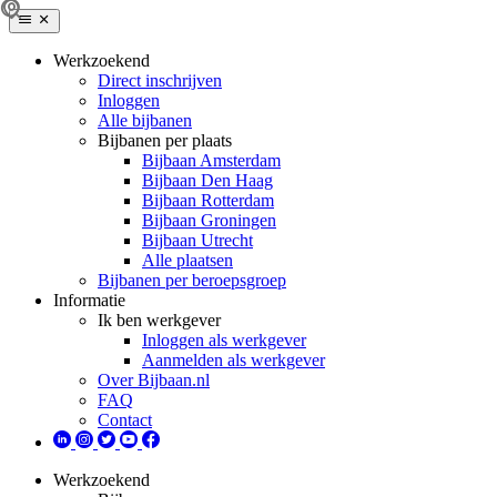
Werkzoekend
Direct inschrijven
Inloggen
Alle bijbanen
Bijbanen per plaats
Bijbaan Amsterdam
Bijbaan Den Haag
Bijbaan Rotterdam
Bijbaan Groningen
Bijbaan Utrecht
Alle plaatsen
Bijbanen per beroepsgroep
Informatie
Ik ben werkgever
Inloggen als werkgever
Aanmelden als werkgever
Over Bijbaan.nl
FAQ
Contact
Werkzoekend