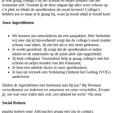
je ook graag collega’s bij het schoon en netjes houden van het
restaurant zelf. Voordat jij de deur uitgaat ligt alles weer schoon op
z’n plek en blinkt de spoelkeuken als nooit tevoren! Collega’s
hebben jou er maar al te graag bij, want jij houdt altijd je hoofd koel.
Jouw ingrediënten
We kunnen jou omschrijven als een aanpakker. Hier bedoelen
wij mee dat jij bijvoorbeeld zorgt dat de collega’s nooit zonder
schone vaat zitten. Jij ziet het als er iets moet gebeuren;
Je werkt geordend. Jij zorgt dat de spoelkeuken er netjes
uitziet en de materialen op de juiste plek zijn opgeruimd;
Jij bent collegiaal. Tussendoor help je graag collega’s met het
schoon en netjes houden van het restaurant;
Je bent een stabiele factor in onze spoelkeuken;
Je kan op verzoek een Verklaring Omtrent het Gedrag (VOG)
aanleveren
Sluiten de ingrediënten niet helemaal aan bij jou? Bij Vermaat
verwelkomen we iedereen en omarmen we onze verschillen. Ervaar
jij, om wat voor reden dan ook, een afstand tot werk? Via onze
Social Return
pagina komen onze Jobcoaches graag met jou in contact.