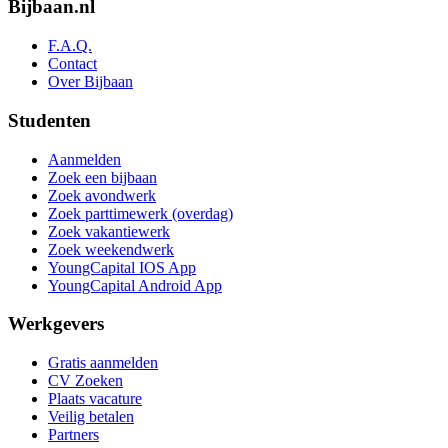
Bijbaan.nl
F.A.Q.
Contact
Over Bijbaan
Studenten
Aanmelden
Zoek een bijbaan
Zoek avondwerk
Zoek parttimewerk (overdag)
Zoek vakantiewerk
Zoek weekendwerk
YoungCapital IOS App
YoungCapital Android App
Werkgevers
Gratis aanmelden
CV Zoeken
Plaats vacature
Veilig betalen
Partners