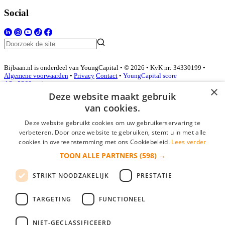
Social
Bijbaan.nl is onderdeel van YoungCapital • © 2026 • KvK nr: 34330199 •
Algemene voorwaarden
•
Privacy
Contact
•
YoungCapital score
4.3 - 3366 reviews
×
Deze website maakt gebruik
van cookies.
Inloggen als bedrijf
Deze website gebruikt cookies om uw gebruikerservaring te
verbeteren. Door onze website te gebruiken, stemt u in met alle
E-mail
*
cookies in overeenstemming met ons Cookiebeleid.
Lees verder
TOON ALLE PARTNERS
(598) →
Wachtwoord
STRIKT NOODZAKELIJK
PRESTATIE
login gegevens onthouden
Wachtwoord vergeten?
login
TARGETING
FUNCTIONEEL
Bedrijf aanmelden
NIET-GECLASSIFICEERD