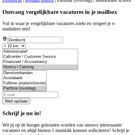
Dordrecht
|
Bijbaan horeca
| Parttime (overdag) | Middelbare school
Ontvang vergelijkbare vacatures in je mailbox
Vul in waar je vergelijkbare vacatures zoekt en vergeet je e-
mailadres niet!
If
you
are
a
human,
ignore
this
field
Alert opslaan
Schrijf je nu in!
Wil jij op de hoogte gehouden worden van nieuwe interessante
vacatures en altijd binnen 1 muisklik kunnen solliciteren? Schrijf je