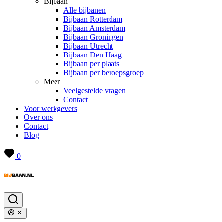
Bijbaan
Alle bijbanen
Bijbaan Rotterdam
Bijbaan Amsterdam
Bijbaan Groningen
Bijbaan Utrecht
Bijbaan Den Haag
Bijbaan per plaats
Bijbaan per beroepsgroep
Meer
Veelgestelde vragen
Contact
Voor werkgevers
Over ons
Contact
Blog
0