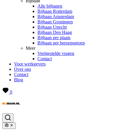
Bijbaan
Alle bijbanen
Bijbaan Rotterdam
Bijbaan Amsterdam
Bijbaan Groningen
Bijbaan Utrecht
Bijbaan Den Haag
Bijbaan per plaats
Bijbaan per beroepsgroep
Meer
Veelgestelde vragen
Contact
Voor werkgevers
Over ons
Contact
Blog
0