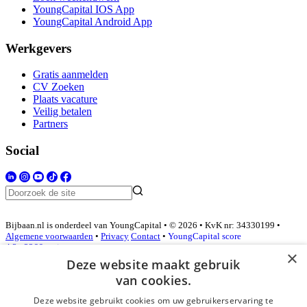
YoungCapital IOS App
YoungCapital Android App
Werkgevers
Gratis aanmelden
CV Zoeken
Plaats vacature
Veilig betalen
Partners
Social
Bijbaan.nl is onderdeel van YoungCapital • © 2026 • KvK nr: 34330199 •
Algemene voorwaarden
•
Privacy
Contact
•
YoungCapital score
4.3 - 3366 reviews
×
Deze website maakt gebruik
van cookies.
Inloggen als bedrijf
Deze website gebruikt cookies om uw gebruikerservaring te