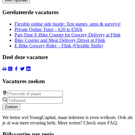
Alert opslaan
Gerelateerde vacatures
Flexible online side hustle: Test games, apps & surveys!
Private Online Tutor – €20 to €50/h
Part-Time E-Bike Courier for Grocery Delivery at Flink
Bike Courier and Meal Delivery Driver at Flink
E-Bike Grocery Rider – Flink (Flexible Shifts)
Deel deze vacature
Vacatures zoeken
Zoeken
We heten wel YoungCapital, maar iedereen is even welkom. Ook als
je al wat meer ervaring hebt. Meer weten? Check onze FAQ.
Bijbaantjes per regio