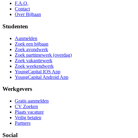
F.A.Q.
Contact
Over Bijbaan
Studenten
Aanmelden
Zoek een bijbaan
Zoek avondwerk
Zoek parttimewerk (overdag)
Zoek vakantiewerk
Zoek weekendwerk
YoungCapital IOS App
YoungCapital Android App
Werkgevers
Gratis aanmelden
CV Zoeken
Plaats vacature
Veilig betalen
Partners
Social