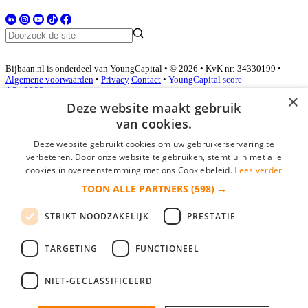
Bijbaan.nl is onderdeel van YoungCapital • © 2026 • KvK nr: 34330199 •
Algemene voorwaarden
•
Privacy
Contact
•
YoungCapital score
4.3 - 3366 reviews
×
Deze website maakt gebruik
van cookies.
Inloggen als bedrijf
Deze website gebruikt cookies om uw gebruikerservaring te
verbeteren. Door onze website te gebruiken, stemt u in met alle
E-mail
*
cookies in overeenstemming met ons Cookiebeleid.
Lees verder
TOON ALLE PARTNERS
(598) →
Wachtwoord
STRIKT NOODZAKELIJK
PRESTATIE
login gegevens onthouden
Wachtwoord vergeten?
login
TARGETING
FUNCTIONEEL
Bedrijf aanmelden
NIET-GECLASSIFICEERD
Na het aanmelden kun je meteen je vacature plaatsen en heb je je