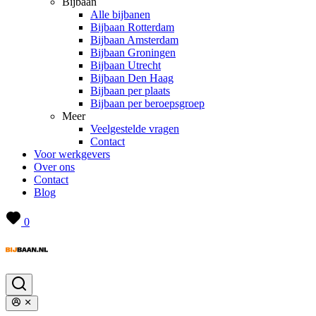
Bijbaan
Alle bijbanen
Bijbaan Rotterdam
Bijbaan Amsterdam
Bijbaan Groningen
Bijbaan Utrecht
Bijbaan Den Haag
Bijbaan per plaats
Bijbaan per beroepsgroep
Meer
Veelgestelde vragen
Contact
Voor werkgevers
Over ons
Contact
Blog
0