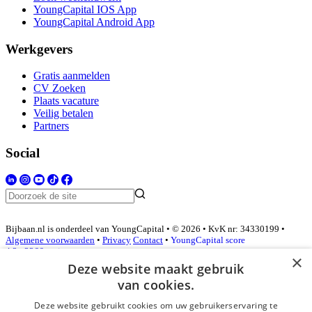
YoungCapital IOS App
YoungCapital Android App
Werkgevers
Gratis aanmelden
CV Zoeken
Plaats vacature
Veilig betalen
Partners
Social
Bijbaan.nl is onderdeel van YoungCapital • © 2026 • KvK nr: 34330199 •
Algemene voorwaarden
•
Privacy
Contact
•
YoungCapital score
4.3 - 3366 reviews
×
Deze website maakt gebruik
van cookies.
Inloggen als bedrijf
Deze website gebruikt cookies om uw gebruikerservaring te