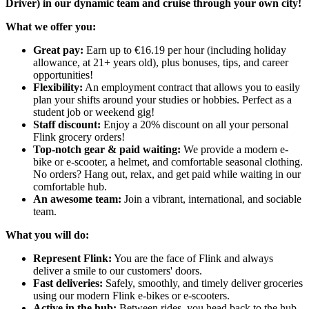
Driver) in our dynamic team and cruise through your own city!
What we offer you:
Great pay:
Earn up to €16.19 per hour (including holiday
allowance, at 21+ years old), plus bonuses, tips, and career
opportunities!
Flexibility:
An employment contract that allows you to easily
plan your shifts around your studies or hobbies. Perfect as a
student job or weekend gig!
Staff discount:
Enjoy a 20% discount on all your personal
Flink grocery orders!
Top-notch gear & paid waiting:
We provide a modern e-
bike or e-scooter, a helmet, and comfortable seasonal clothing.
No orders? Hang out, relax, and get paid while waiting in our
comfortable hub.
An awesome team:
Join a vibrant, international, and sociable
team.
What you will do:
Represent Flink:
You are the face of Flink and always
deliver a smile to our customers' doors.
Fast deliveries:
Safely, smoothly, and timely deliver groceries
using our modern Flink e-bikes or e-scooters.
Active in the hub:
Between rides, you head back to the hub,