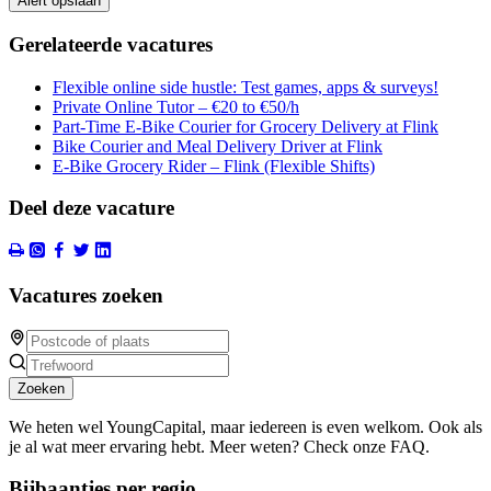
Alert opslaan
Gerelateerde vacatures
Flexible online side hustle: Test games, apps & surveys!
Private Online Tutor – €20 to €50/h
Part-Time E-Bike Courier for Grocery Delivery at Flink
Bike Courier and Meal Delivery Driver at Flink
E-Bike Grocery Rider – Flink (Flexible Shifts)
Deel deze vacature
Vacatures zoeken
Zoeken
We heten wel YoungCapital, maar iedereen is even welkom. Ook als
je al wat meer ervaring hebt. Meer weten? Check onze FAQ.
Bijbaantjes per regio