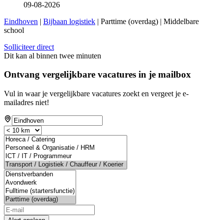
09-08-2026
Eindhoven
|
Bijbaan logistiek
| Parttime (overdag) | Middelbare
school
Solliciteer direct
Dit kan al binnen twee minuten
Ontvang vergelijkbare vacatures in je mailbox
Vul in waar je vergelijkbare vacatures zoekt en vergeet je e-
mailadres niet!
If
you
are
a
human,
ignore
this
field