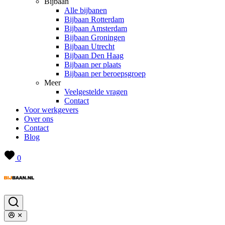
Bijbaan
Alle bijbanen
Bijbaan Rotterdam
Bijbaan Amsterdam
Bijbaan Groningen
Bijbaan Utrecht
Bijbaan Den Haag
Bijbaan per plaats
Bijbaan per beroepsgroep
Meer
Veelgestelde vragen
Contact
Voor werkgevers
Over ons
Contact
Blog
0