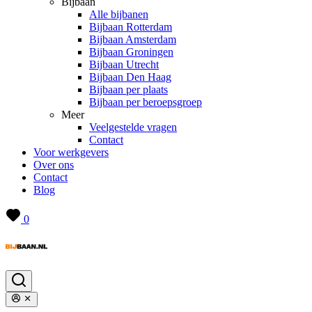
Bijbaan
Alle bijbanen
Bijbaan Rotterdam
Bijbaan Amsterdam
Bijbaan Groningen
Bijbaan Utrecht
Bijbaan Den Haag
Bijbaan per plaats
Bijbaan per beroepsgroep
Meer
Veelgestelde vragen
Contact
Voor werkgevers
Over ons
Contact
Blog
0