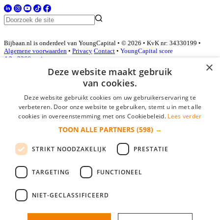
Bijbaan.nl is onderdeel van YoungCapital • © 2026 • KvK nr: 34330199 •
Algemene voorwaarden
•
Privacy
Contact
•
YoungCapital score
4.3 - 3366 reviews
×
Deze website maakt gebruik
van cookies.
Inloggen als bedrijf
Deze website gebruikt cookies om uw gebruikerservaring te
verbeteren. Door onze website te gebruiken, stemt u in met alle
E-mail
*
cookies in overeenstemming met ons Cookiebeleid.
Lees verder
TOON ALLE PARTNERS
(598) →
Wachtwoord
STRIKT NOODZAKELIJK
PRESTATIE
login gegevens onthouden
Wachtwoord vergeten?
login
TARGETING
FUNCTIONEEL
Bedrijf aanmelden
NIET-GECLASSIFICEERD
Na het aanmelden kun je meteen je vacature plaatsen en heb je je
nieuwe collega/werknemer zo gevonden!