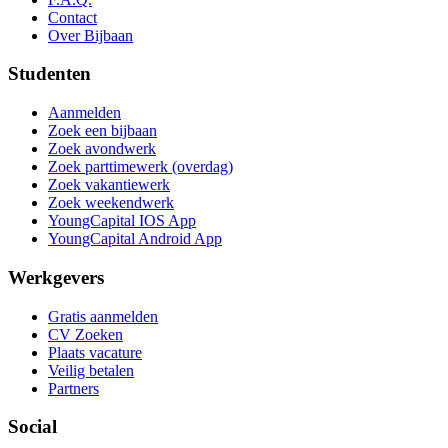
Contact
Over Bijbaan
Studenten
Aanmelden
Zoek een bijbaan
Zoek avondwerk
Zoek parttimewerk (overdag)
Zoek vakantiewerk
Zoek weekendwerk
YoungCapital IOS App
YoungCapital Android App
Werkgevers
Gratis aanmelden
CV Zoeken
Plaats vacature
Veilig betalen
Partners
Social