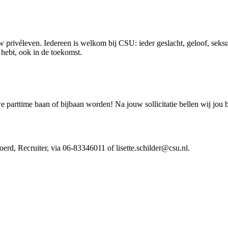
 privéleven. Iedereen is welkom bij CSU: ieder geslacht, geloof, seksue
ig hebt, ook in de toekomst.
arttime baan of bijbaan worden! Na jouw sollicitatie bellen wij jou 
oerd, Recruiter, via 06-83346011 of lisette.schilder@csu.nl.