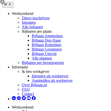
Werkzoekend
Direct inschrijven
Inloggen
Alle bijbanen
Bijbanen per plaats
Bijbaan Amsterdam
Bijbaan Den Haag
Bijbaan Rotterdam
Bijbaan Groningen
Bijbaan Utrecht
Alle plaatsen
Bijbanen per beroepsgroep
Informatie
Ik ben werkgever
Inloggen als werkgever
Aanmelden als werkgever
Over Bijbaan.nl
FAQ
Contact
Werkzoekend