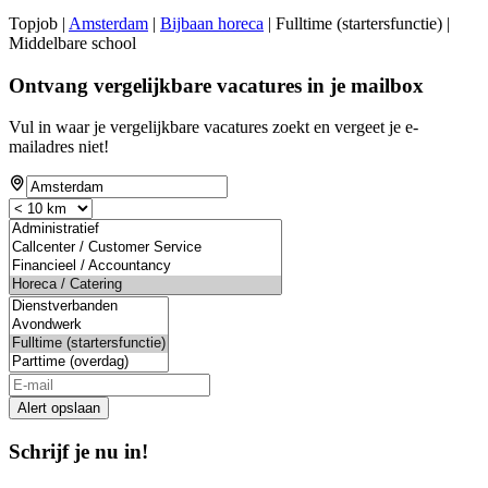
Topjob
|
Amsterdam
|
Bijbaan horeca
| Fulltime (startersfunctie) |
Middelbare school
Ontvang vergelijkbare vacatures in je mailbox
Vul in waar je vergelijkbare vacatures zoekt en vergeet je e-
mailadres niet!
If
you
are
a
human,
ignore
this
field
Alert opslaan
Schrijf je nu in!