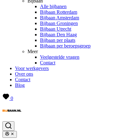
Bijbaan
Alle bijbanen
Bijbaan Rotterdam
Bijbaan Amsterdam
Bijbaan Groningen
Bijbaan Utrecht
Bijbaan Den Haag
Bijbaan per plaats
Bijbaan per beroepsgroep
Meer
Veelgestelde vragen
Contact
Voor werkgevers
Over ons
Contact
Blog
0