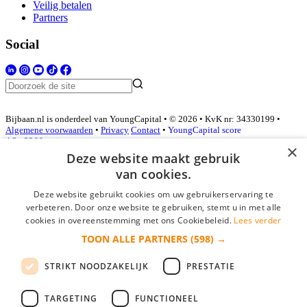
Veilig betalen
Partners
Social
Bijbaan.nl is onderdeel van YoungCapital • © 2026 • KvK nr: 34330199 •
Algemene voorwaarden
•
Privacy
Contact
•
YoungCapital score
4.3 - 3366 reviews
×
Deze website maakt gebruik
van cookies.
Inloggen als bedrijf
Deze website gebruikt cookies om uw gebruikerservaring te
verbeteren. Door onze website te gebruiken, stemt u in met alle
E-mail
*
cookies in overeenstemming met ons Cookiebeleid.
Lees verder
TOON ALLE PARTNERS
(598) →
Wachtwoord
STRIKT NOODZAKELIJK
PRESTATIE
login gegevens onthouden
Wachtwoord vergeten?
login
TARGETING
FUNCTIONEEL