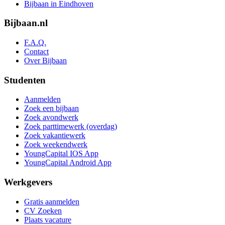
Bijbaan in Eindhoven
Bijbaan.nl
F.A.Q.
Contact
Over Bijbaan
Studenten
Aanmelden
Zoek een bijbaan
Zoek avondwerk
Zoek parttimewerk (overdag)
Zoek vakantiewerk
Zoek weekendwerk
YoungCapital IOS App
YoungCapital Android App
Werkgevers
Gratis aanmelden
CV Zoeken
Plaats vacature