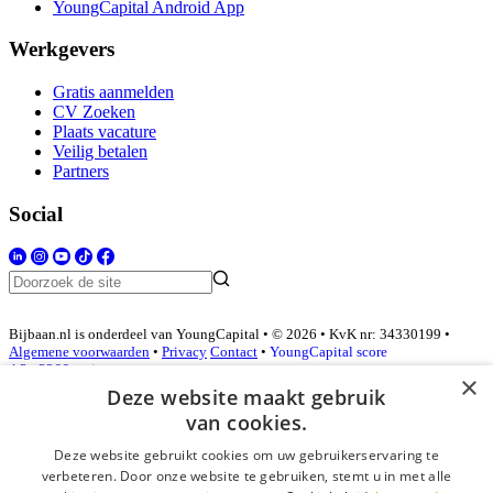
YoungCapital Android App
Werkgevers
Gratis aanmelden
CV Zoeken
Plaats vacature
Veilig betalen
Partners
Social
Bijbaan.nl is onderdeel van YoungCapital • © 2026 • KvK nr: 34330199 •
Algemene voorwaarden
•
Privacy
Contact
•
YoungCapital score
4.3 - 3366 reviews
×
Deze website maakt gebruik
van cookies.
Inloggen als bedrijf
Deze website gebruikt cookies om uw gebruikerservaring te
verbeteren. Door onze website te gebruiken, stemt u in met alle
E-mail
*