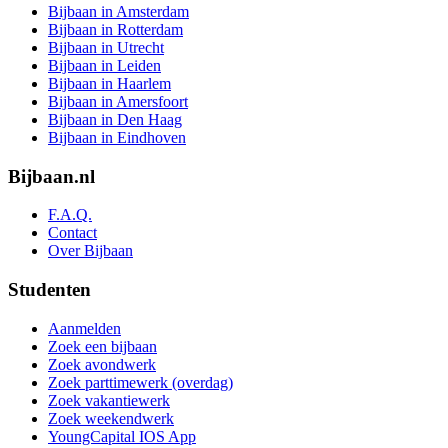
Bijbaan in Amsterdam
Bijbaan in Rotterdam
Bijbaan in Utrecht
Bijbaan in Leiden
Bijbaan in Haarlem
Bijbaan in Amersfoort
Bijbaan in Den Haag
Bijbaan in Eindhoven
Bijbaan.nl
F.A.Q.
Contact
Over Bijbaan
Studenten
Aanmelden
Zoek een bijbaan
Zoek avondwerk
Zoek parttimewerk (overdag)
Zoek vakantiewerk
Zoek weekendwerk
YoungCapital IOS App