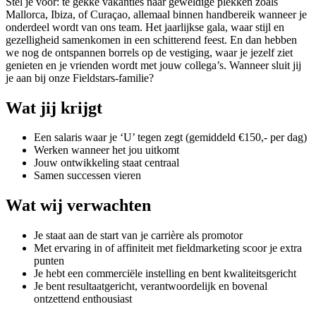
Stel je voor: te gekke vakanties naar geweldige plekken zoals
Mallorca, Ibiza, of Curaçao, allemaal binnen handbereik wanneer je
onderdeel wordt van ons team. Het jaarlijkse gala, waar stijl en
gezelligheid samenkomen in een schitterend feest. En dan hebben
we nog de ontspannen borrels op de vestiging, waar je jezelf ziet
genieten en je vrienden wordt met jouw collega’s. Wanneer sluit jij
je aan bij onze Fieldstars-familie?
Wat jij krijgt
Een salaris waar je ‘U’ tegen zegt (gemiddeld €150,- per dag)
Werken wanneer het jou uitkomt
Jouw ontwikkeling staat centraal
Samen successen vieren
Wat wij verwachten
Je staat aan de start van je carrière als promotor
Met ervaring in of affiniteit met fieldmarketing scoor je extra
punten
Je hebt een commerciële instelling en bent kwaliteitsgericht
Je bent resultaatgericht, verantwoordelijk en bovenal
ontzettend enthousiast