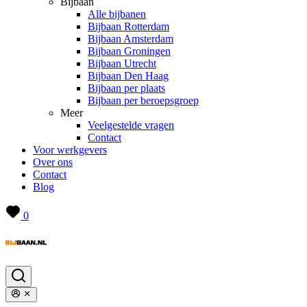
Bijbaan
Alle bijbanen
Bijbaan Rotterdam
Bijbaan Amsterdam
Bijbaan Groningen
Bijbaan Utrecht
Bijbaan Den Haag
Bijbaan per plaats
Bijbaan per beroepsgroep
Meer
Veelgestelde vragen
Contact
Voor werkgevers
Over ons
Contact
Blog
0