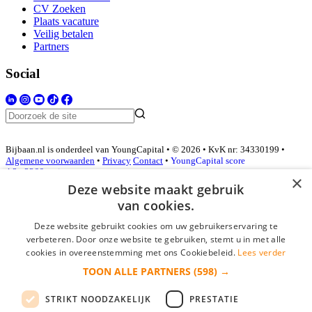
CV Zoeken
Plaats vacature
Veilig betalen
Partners
Social
Bijbaan.nl is onderdeel van YoungCapital • © 2026 • KvK nr: 34330199 •
Algemene voorwaarden
•
Privacy
Contact
•
YoungCapital score
4.3 - 3366 reviews
×
Deze website maakt gebruik
van cookies.
Inloggen als bedrijf
Deze website gebruikt cookies om uw gebruikerservaring te
verbeteren. Door onze website te gebruiken, stemt u in met alle
E-mail
*
cookies in overeenstemming met ons Cookiebeleid.
Lees verder
TOON ALLE PARTNERS
(598) →
Wachtwoord
STRIKT NOODZAKELIJK
PRESTATIE
login gegevens onthouden