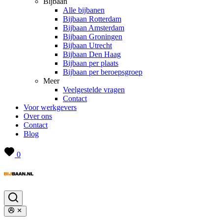
Bijbaan
Alle bijbanen
Bijbaan Rotterdam
Bijbaan Amsterdam
Bijbaan Groningen
Bijbaan Utrecht
Bijbaan Den Haag
Bijbaan per plaats
Bijbaan per beroepsgroep
Meer
Veelgestelde vragen
Contact
Voor werkgevers
Over ons
Contact
Blog
0