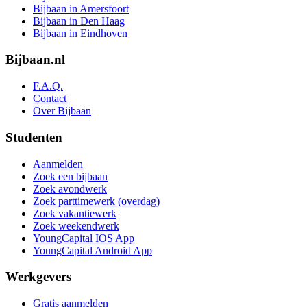
Bijbaan in Amersfoort
Bijbaan in Den Haag
Bijbaan in Eindhoven
Bijbaan.nl
F.A.Q.
Contact
Over Bijbaan
Studenten
Aanmelden
Zoek een bijbaan
Zoek avondwerk
Zoek parttimewerk (overdag)
Zoek vakantiewerk
Zoek weekendwerk
YoungCapital IOS App
YoungCapital Android App
Werkgevers
Gratis aanmelden