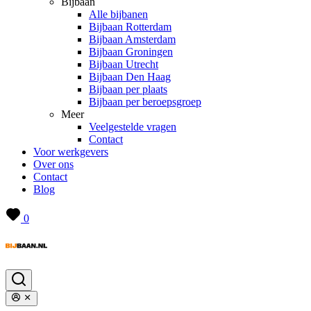
Bijbaan
Alle bijbanen
Bijbaan Rotterdam
Bijbaan Amsterdam
Bijbaan Groningen
Bijbaan Utrecht
Bijbaan Den Haag
Bijbaan per plaats
Bijbaan per beroepsgroep
Meer
Veelgestelde vragen
Contact
Voor werkgevers
Over ons
Contact
Blog
0