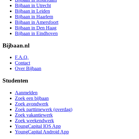
Bijbaan in Utrecht
Bijbaan in Leiden
Bijbaan in Haarlem
Bijbaan in Amersfoort
Bijbaan in Den Haag
Bijbaan in Eindhoven
Bijbaan.nl
F.A.Q.
Contact
Over Bijbaan
Studenten
Aanmelden
Zoek een bijbaan
Zoek avondwerk
Zoek parttimewerk (overdag)
Zoek vakantiewerk
Zoek weekendwerk
YoungCapital IOS App
YoungCapital Android App