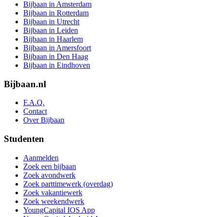
Bijbaan in Amsterdam
Bijbaan in Rotterdam
Bijbaan in Utrecht
Bijbaan in Leiden
Bijbaan in Haarlem
Bijbaan in Amersfoort
Bijbaan in Den Haag
Bijbaan in Eindhoven
Bijbaan.nl
F.A.Q.
Contact
Over Bijbaan
Studenten
Aanmelden
Zoek een bijbaan
Zoek avondwerk
Zoek parttimewerk (overdag)
Zoek vakantiewerk
Zoek weekendwerk
YoungCapital IOS App