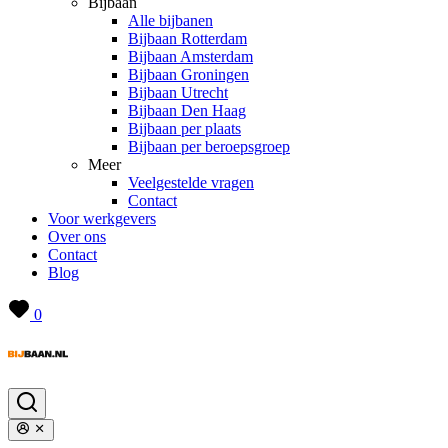
Bijbaan
Alle bijbanen
Bijbaan Rotterdam
Bijbaan Amsterdam
Bijbaan Groningen
Bijbaan Utrecht
Bijbaan Den Haag
Bijbaan per plaats
Bijbaan per beroepsgroep
Meer
Veelgestelde vragen
Contact
Voor werkgevers
Over ons
Contact
Blog
0