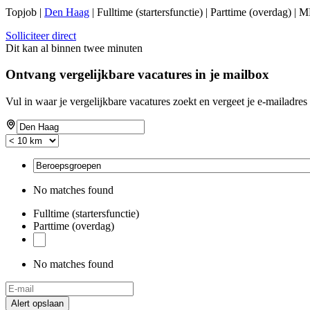
Topjob
|
Den Haag
| Fulltime (startersfunctie) | Parttime (overdag) |
Solliciteer direct
Dit kan al binnen twee minuten
Ontvang vergelijkbare vacatures in je mailbox
Vul in waar je vergelijkbare vacatures zoekt en vergeet je e-mailadres 
If
you
are
a
human,
ignore
No matches found
this
field
Fulltime (startersfunctie)
Parttime (overdag)
No matches found
Alert opslaan