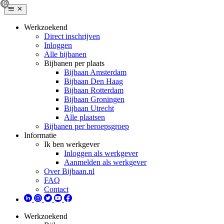
Werkzoekend
Direct inschrijven
Inloggen
Alle bijbanen
Bijbanen per plaats
Bijbaan Amsterdam
Bijbaan Den Haag
Bijbaan Rotterdam
Bijbaan Groningen
Bijbaan Utrecht
Alle plaatsen
Bijbanen per beroepsgroep
Informatie
Ik ben werkgever
Inloggen als werkgever
Aanmelden als werkgever
Over Bijbaan.nl
FAQ
Contact
Werkzoekend