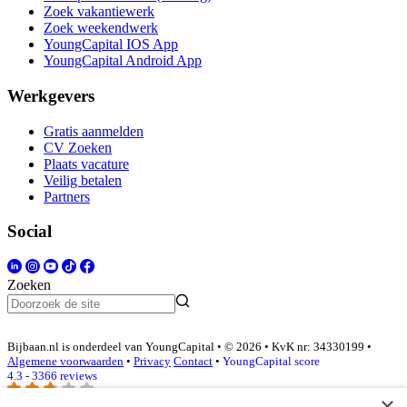
Zoek vakantiewerk
Zoek weekendwerk
YoungCapital IOS App
YoungCapital Android App
Werkgevers
Gratis aanmelden
CV Zoeken
Plaats vacature
Veilig betalen
Partners
Social
Zoeken
Bijbaan.nl is onderdeel van YoungCapital • © 2026 • KvK nr: 34330199 •
Algemene voorwaarden
•
Privacy
Contact
•
YoungCapital score
4.3 - 3366 reviews
×