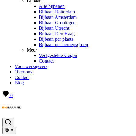
Bijbaan
Alle bijbanen
Bijbaan Rotterdam
Bijbaan Amsterdam
Bijbaan Groningen
Bijbaan Utrecht
Bijbaan Den Haag
Bijbaan per plaats
Bijbaan per beroepsgroep
Meer
Veelgestelde vragen
Contact
Voor werkgevers
Over ons
Contact
Blog
0