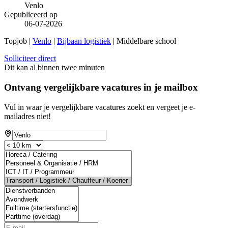
Venlo
Gepubliceerd op
06-07-2026
Topjob
|
Venlo
|
Bijbaan logistiek
| Middelbare school
Solliciteer direct
Dit kan al binnen twee minuten
Ontvang vergelijkbare vacatures in je mailbox
Vul in waar je vergelijkbare vacatures zoekt en vergeet je e-
mailadres niet!
If
you
are
a
human,
ignore
this
field