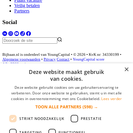
Plaats vacature
Veilig betalen
Partners
Social
Bijbaan.nl is onderdeel van YoungCapital • © 2026 • KvK nr: 34330199 •
Algemene voorwaarden
•
Privacy
Contact
•
YoungCapital score
4.3 - 3366 reviews
×
Deze website maakt gebruik
van cookies.
Inloggen als bedrijf
Deze website gebruikt cookies om uw gebruikerservaring te
verbeteren. Door onze website te gebruiken, stemt u in met alle
E-mail
*
cookies in overeenstemming met ons Cookiebeleid.
Lees verder
TOON ALLE PARTNERS
(598) →
Wachtwoord
STRIKT NOODZAKELIJK
PRESTATIE
login gegevens onthouden
Wachtwoord vergeten?
login
TARGETING
FUNCTIONEEL