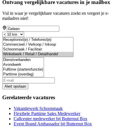
Ontvang vergelijkbare vacatures in je mailbox
Vul in waar je vergelijkbare vacatures zoekt en vergeet je e-
mailadres niet!
If
you
are
a
human,
ignore
this
field
Alert opslaan
Gerelateerde vacatures
Vakantiewerk Schoonmaak
Flexibele Parttime Sales Medewerker
Callcenter medewerker bij Butternut Box
Event Brand Ambassador bij Butternut Box