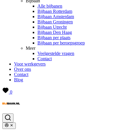
Bijbaan
Alle bijbanen
Bijbaan Rotterdam
Bijbaan Amsterdam
Bijbaan Groningen
Bijbaan Utrecht
Bijbaan Den Haag
Bijbaan per plaats
Bijbaan per beroepsgroep
Meer
Veelgestelde vragen
Contact
Voor werkgevers
Over ons
Contact
Blog
0