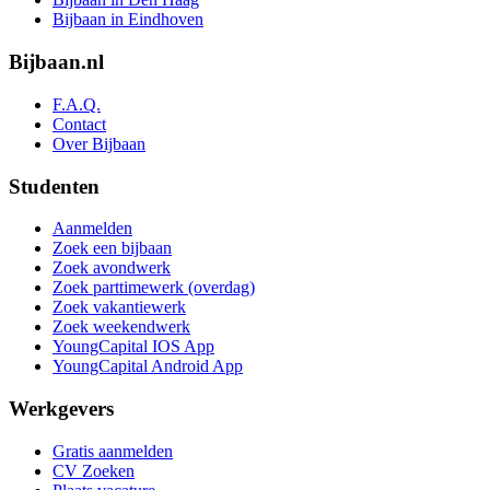
Bijbaan in Eindhoven
Bijbaan.nl
F.A.Q.
Contact
Over Bijbaan
Studenten
Aanmelden
Zoek een bijbaan
Zoek avondwerk
Zoek parttimewerk (overdag)
Zoek vakantiewerk
Zoek weekendwerk
YoungCapital IOS App
YoungCapital Android App
Werkgevers
Gratis aanmelden
CV Zoeken