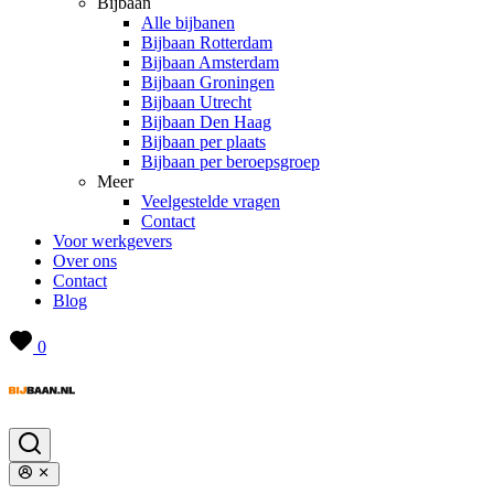
Bijbaan
Alle bijbanen
Bijbaan Rotterdam
Bijbaan Amsterdam
Bijbaan Groningen
Bijbaan Utrecht
Bijbaan Den Haag
Bijbaan per plaats
Bijbaan per beroepsgroep
Meer
Veelgestelde vragen
Contact
Voor werkgevers
Over ons
Contact
Blog
0