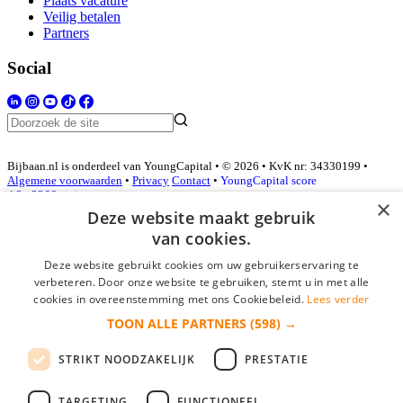
Plaats vacature
Veilig betalen
Partners
Social
Bijbaan.nl is onderdeel van YoungCapital • © 2026 • KvK nr: 34330199 •
Algemene voorwaarden
•
Privacy
Contact
•
YoungCapital score
4.3 - 3366 reviews
×
Deze website maakt gebruik
van cookies.
Inloggen als bedrijf
Deze website gebruikt cookies om uw gebruikerservaring te
verbeteren. Door onze website te gebruiken, stemt u in met alle
E-mail
*
cookies in overeenstemming met ons Cookiebeleid.
Lees verder
TOON ALLE PARTNERS
(598) →
Wachtwoord
STRIKT NOODZAKELIJK
PRESTATIE
login gegevens onthouden
Wachtwoord vergeten?
login
TARGETING
FUNCTIONEEL