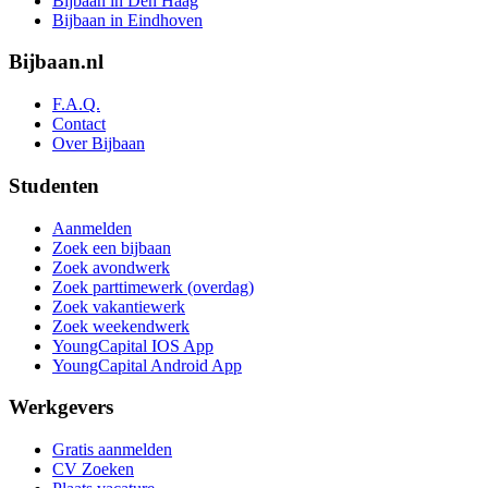
Bijbaan in Den Haag
Bijbaan in Eindhoven
Bijbaan.nl
F.A.Q.
Contact
Over Bijbaan
Studenten
Aanmelden
Zoek een bijbaan
Zoek avondwerk
Zoek parttimewerk (overdag)
Zoek vakantiewerk
Zoek weekendwerk
YoungCapital IOS App
YoungCapital Android App
Werkgevers
Gratis aanmelden
CV Zoeken