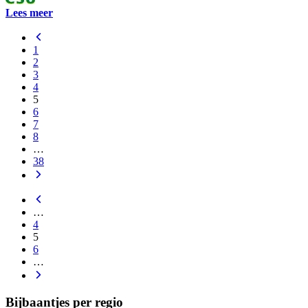
Lees meer
1
2
3
4
5
6
7
8
…
38
…
4
5
6
…
Bijbaantjes per regio