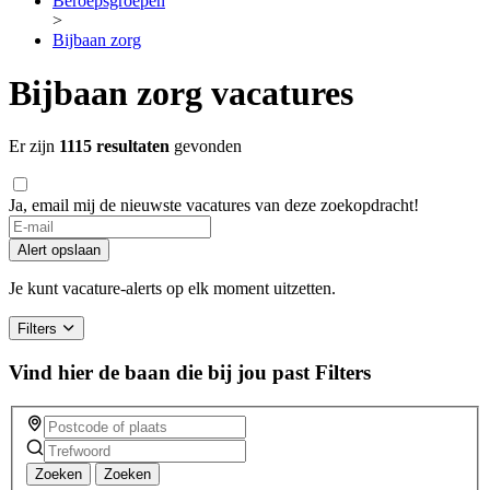
Beroepsgroepen
>
Bijbaan zorg
Bijbaan zorg vacatures
Er zijn
1115 resultaten
gevonden
Ja, email mij de nieuwste vacatures van deze zoekopdracht!
If
you
Alert opslaan
are
a
Je kunt vacature-alerts op elk moment uitzetten.
human,
ignore
Filters
this
field
Vind hier de baan die bij jou past
Filters
Zoeken
Zoeken