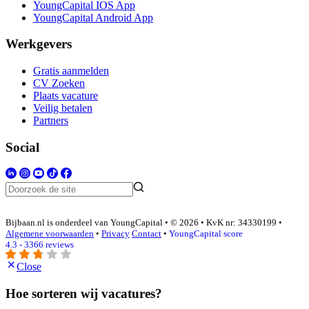
YoungCapital IOS App
YoungCapital Android App
Werkgevers
Gratis aanmelden
CV Zoeken
Plaats vacature
Veilig betalen
Partners
Social
Bijbaan.nl is onderdeel van YoungCapital • © 2026 • KvK nr: 34330199 •
Algemene voorwaarden
•
Privacy
Contact
•
YoungCapital score
4.3 - 3366 reviews
Close
Hoe sorteren wij vacatures?