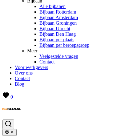
Bijbaan
Alle bijbanen
Bijbaan Rotterdam
Bijbaan Amsterdam
Bijbaan Groningen
Bijbaan Utrecht
Bijbaan Den Haag
Bijbaan per plaats
Bijbaan per beroepsgroep
Meer
Veelgestelde vragen
Contact
Voor werkgevers
Over ons
Contact
Blog
0