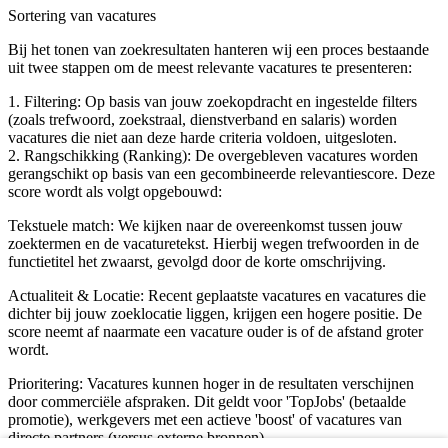
Sortering van vacatures
Bij het tonen van zoekresultaten hanteren wij een proces bestaande
uit twee stappen om de meest relevante vacatures te presenteren:
1. Filtering: Op basis van jouw zoekopdracht en ingestelde filters
(zoals trefwoord, zoekstraal, dienstverband en salaris) worden
vacatures die niet aan deze harde criteria voldoen, uitgesloten.
2. Rangschikking (Ranking): De overgebleven vacatures worden
gerangschikt op basis van een gecombineerde relevantiescore. Deze
score wordt als volgt opgebouwd:
Tekstuele match: We kijken naar de overeenkomst tussen jouw
zoektermen en de vacaturetekst. Hierbij wegen trefwoorden in de
functietitel het zwaarst, gevolgd door de korte omschrijving.
Actualiteit & Locatie: Recent geplaatste vacatures en vacatures die
dichter bij jouw zoeklocatie liggen, krijgen een hogere positie. De
score neemt af naarmate een vacature ouder is of de afstand groter
wordt.
Prioritering: Vacatures kunnen hoger in de resultaten verschijnen
door commerciële afspraken. Dit geldt voor 'TopJobs' (betaalde
promotie), werkgevers met een actieve 'boost' of vacatures van
directe partners (versus externe bronnen).