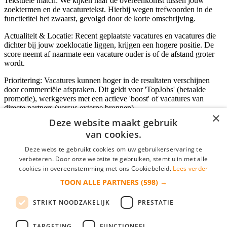
Tekstuele match: We kijken naar de overeenkomst tussen jouw
zoektermen en de vacaturetekst. Hierbij wegen trefwoorden in de
functietitel het zwaarst, gevolgd door de korte omschrijving.
Actualiteit & Locatie: Recent geplaatste vacatures en vacatures die
dichter bij jouw zoeklocatie liggen, krijgen een hogere positie. De
score neemt af naarmate een vacature ouder is of de afstand groter
wordt.
Prioritering: Vacatures kunnen hoger in de resultaten verschijnen
door commerciële afspraken. Dit geldt voor 'TopJobs' (betaalde
promotie), werkgevers met een actieve 'boost' of vacatures van
directe partners (versus externe bronnen).
×
Deze website maakt gebruik
van cookies.
Inloggen als bedrijf
Deze website gebruikt cookies om uw gebruikerservaring te
verbeteren. Door onze website te gebruiken, stemt u in met alle
E-mail
*
cookies in overeenstemming met ons Cookiebeleid.
Lees verder
TOON ALLE PARTNERS
(598) →
Wachtwoord
STRIKT NOODZAKELIJK
PRESTATIE
login gegevens onthouden
Wachtwoord vergeten?
login
TARGETING
FUNCTIONEEL