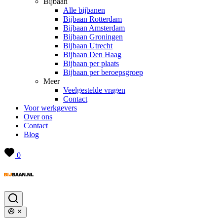
Bijbaan
Alle bijbanen
Bijbaan Rotterdam
Bijbaan Amsterdam
Bijbaan Groningen
Bijbaan Utrecht
Bijbaan Den Haag
Bijbaan per plaats
Bijbaan per beroepsgroep
Meer
Veelgestelde vragen
Contact
Voor werkgevers
Over ons
Contact
Blog
0