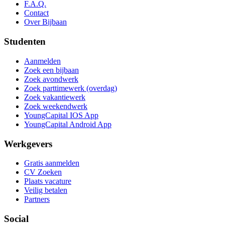
F.A.Q.
Contact
Over Bijbaan
Studenten
Aanmelden
Zoek een bijbaan
Zoek avondwerk
Zoek parttimewerk (overdag)
Zoek vakantiewerk
Zoek weekendwerk
YoungCapital IOS App
YoungCapital Android App
Werkgevers
Gratis aanmelden
CV Zoeken
Plaats vacature
Veilig betalen
Partners
Social