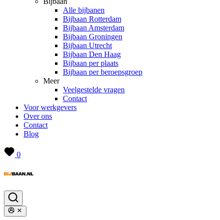
Bijbaan
Alle bijbanen
Bijbaan Rotterdam
Bijbaan Amsterdam
Bijbaan Groningen
Bijbaan Utrecht
Bijbaan Den Haag
Bijbaan per plaats
Bijbaan per beroepsgroep
Meer
Veelgestelde vragen
Contact
Voor werkgevers
Over ons
Contact
Blog
0