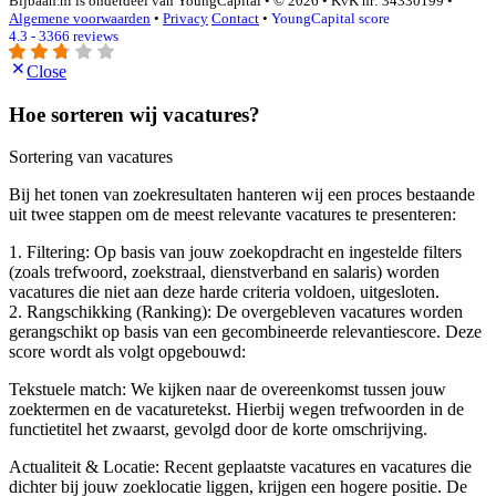
Bijbaan.nl is onderdeel van YoungCapital • © 2026 • KvK nr: 34330199 •
Algemene voorwaarden
•
Privacy
Contact
•
YoungCapital score
4.3 - 3366 reviews
Close
Hoe sorteren wij vacatures?
Sortering van vacatures
Bij het tonen van zoekresultaten hanteren wij een proces bestaande
uit twee stappen om de meest relevante vacatures te presenteren:
1. Filtering: Op basis van jouw zoekopdracht en ingestelde filters
(zoals trefwoord, zoekstraal, dienstverband en salaris) worden
vacatures die niet aan deze harde criteria voldoen, uitgesloten.
2. Rangschikking (Ranking): De overgebleven vacatures worden
gerangschikt op basis van een gecombineerde relevantiescore. Deze
score wordt als volgt opgebouwd:
Tekstuele match: We kijken naar de overeenkomst tussen jouw
zoektermen en de vacaturetekst. Hierbij wegen trefwoorden in de
functietitel het zwaarst, gevolgd door de korte omschrijving.
Actualiteit & Locatie: Recent geplaatste vacatures en vacatures die
dichter bij jouw zoeklocatie liggen, krijgen een hogere positie. De