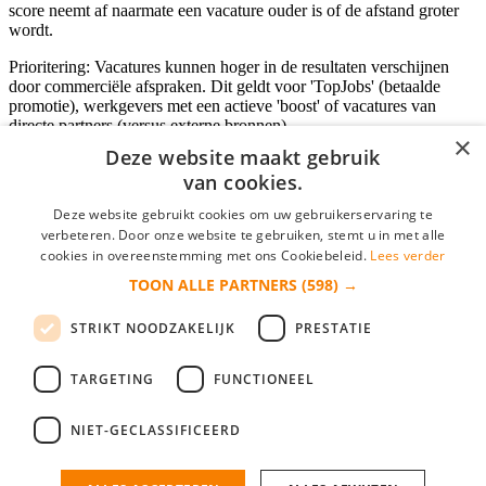
score neemt af naarmate een vacature ouder is of de afstand groter
wordt.
Prioritering: Vacatures kunnen hoger in de resultaten verschijnen
door commerciële afspraken. Dit geldt voor 'TopJobs' (betaalde
promotie), werkgevers met een actieve 'boost' of vacatures van
directe partners (versus externe bronnen).
×
Deze website maakt gebruik
van cookies.
Inloggen als bedrijf
Deze website gebruikt cookies om uw gebruikerservaring te
verbeteren. Door onze website te gebruiken, stemt u in met alle
E-mail
*
cookies in overeenstemming met ons Cookiebeleid.
Lees verder
TOON ALLE PARTNERS
(598) →
Wachtwoord
STRIKT NOODZAKELIJK
PRESTATIE
login gegevens onthouden
Wachtwoord vergeten?
login
TARGETING
FUNCTIONEEL
Bedrijf aanmelden
NIET-GECLASSIFICEERD
Na het aanmelden kun je meteen je vacature plaatsen en heb je je
nieuwe collega/werknemer zo gevonden!