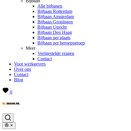
Bijbaan
Alle bijbanen
Bijbaan Rotterdam
Bijbaan Amsterdam
Bijbaan Groningen
Bijbaan Utrecht
Bijbaan Den Haag
Bijbaan per plaats
Bijbaan per beroepsgroep
Meer
Veelgestelde vragen
Contact
Voor werkgevers
Over ons
Contact
Blog
0