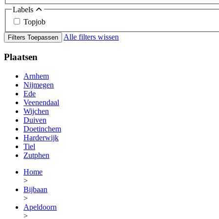
Labels
Topjob
Alle filters wissen
Filters Toepassen
Plaatsen
Arnhem
Nijmegen
Ede
Veenendaal
Wijchen
Duiven
Doetinchem
Harderwijk
Tiel
Zutphen
Home
>
Bijbaan
>
Apeldoorn
>