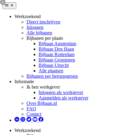
Werkzoekend
Direct inschrijven
Inloggen
Alle bijbanen
Bijbanen per plaats
Bijbaan Amsterdam
Bijbaan Den Haag
Bijbaan Rotterdam
Bijbaan Groningen
Bijbaan Utrecht
Alle plaatsen
Bijbanen per beroepsgroep
Informatie
Ik ben werkgever
Inloggen als werkgever
Aanmelden als werkgever
Over Bijbaan.nl
FAQ
Contact
Werkzoekend