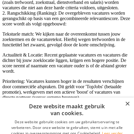
(zoals trefwoord, zoekstraal, dienstverband en salaris) worden
vacatures die niet aan deze harde criteria voldoen, uitgesloten.
2. Rangschikking (Ranking): De overgebleven vacatures worden
gerangschikt op basis van een gecombineerde relevantiescore. Deze
score wordt als volgt opgebouwd:
Tekstuele match: We kijken naar de overeenkomst tussen jouw
zoektermen en de vacaturetekst. Hierbij wegen trefwoorden in de
functietitel het zwaarst, gevolgd door de korte omschrijving.
Actualiteit & Locatie: Recent geplaatste vacatures en vacatures die
dichter bij jouw zoeklocatie liggen, krijgen een hogere positie. De
score neemt af naarmate een vacature ouder is of de afstand groter
wordt.
Prioritering: Vacatures kunnen hoger in de resultaten verschijnen
door commerciële afspraken. Dit geldt voor 'TopJobs' (betaalde
promotie), werkgevers met een actieve 'boost' of vacatures van
directe partners (versus externe bronnen).
×
Deze website maakt gebruik
van cookies.
Inloggen als bedrijf
Deze website gebruikt cookies om uw gebruikerservaring te
verbeteren. Door onze website te gebruiken, stemt u in met alle
E-mail
*
cookies in overeenstemming met ons Cookiebeleid.
Lees verder