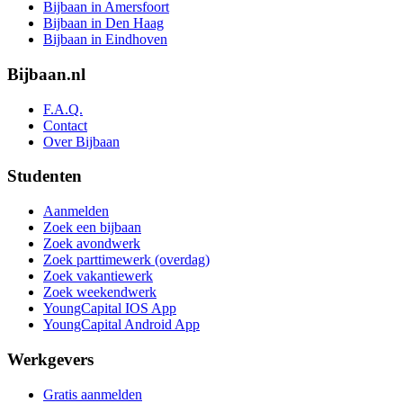
Bijbaan in Amersfoort
Bijbaan in Den Haag
Bijbaan in Eindhoven
Bijbaan.nl
F.A.Q.
Contact
Over Bijbaan
Studenten
Aanmelden
Zoek een bijbaan
Zoek avondwerk
Zoek parttimewerk (overdag)
Zoek vakantiewerk
Zoek weekendwerk
YoungCapital IOS App
YoungCapital Android App
Werkgevers
Gratis aanmelden