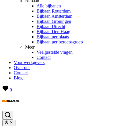
Bijbaan
Alle bijbanen
Bijbaan Rotterdam
Bijbaan Amsterdam
Bijbaan Groningen
Bijbaan Utrecht
Bijbaan Den Haag
Bijbaan per plaats
Bijbaan per beroepsgroep
Meer
Veelgestelde vragen
Contact
Voor werkgevers
Over ons
Contact
Blog
0