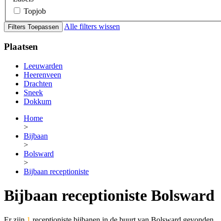
Topjob
Alle filters wissen
Filters Toepassen
Plaatsen
Leeuwarden
Heerenveen
Drachten
Sneek
Dokkum
Home
>
Bijbaan
>
Bolsward
>
Bijbaan receptioniste
Bijbaan receptioniste Bolsward
Er zijn
1
receptioniste bijbanen in de buurt van Bolsward gevonden.