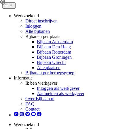
Werkzoekend
Direct inschrijven
Inloggen
Alle bijbanen
Bijbanen per plaats
Bijbaan Amsterdam
Bijbaan Den Haag
Bijbaan Rotterdam
Bijbaan Groningen
Bijbaan Utrecht
Alle plaatsen
Bijbanen per beroepsgroep
Informatie
Ik ben werkgever
Inloggen als werkgever
Aanmelden als werkgever
Over Bijbaan.nl
FAQ
Contact
Werkzoekend