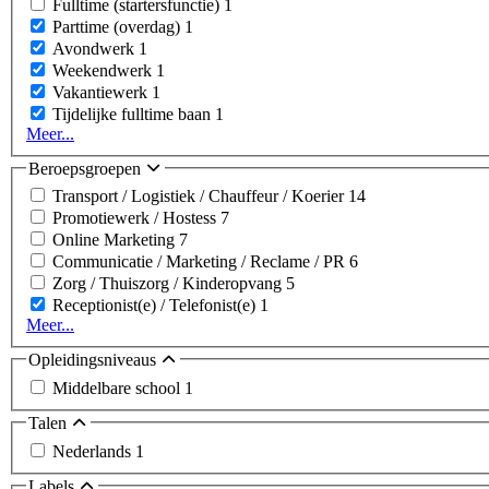
Fulltime (startersfunctie)
1
Parttime (overdag)
1
Avondwerk
1
Weekendwerk
1
Vakantiewerk
1
Tijdelijke fulltime baan
1
Meer...
Beroepsgroepen
Transport / Logistiek / Chauffeur / Koerier
14
Promotiewerk / Hostess
7
Online Marketing
7
Communicatie / Marketing / Reclame / PR
6
Zorg / Thuiszorg / Kinderopvang
5
Receptionist(e) / Telefonist(e)
1
Meer...
Opleidingsniveaus
Middelbare school
1
Talen
Nederlands
1
Labels