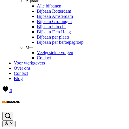
Bijbaan
Alle bijbanen
Bijbaan Rotterdam
Bijbaan Amsterdam
Bijbaan Groningen
Bijbaan Utrecht
Bijbaan Den Haag
Bijbaan per plaats
Bijbaan per beroepsgroep
Meer
Veelgestelde vragen
Contact
Voor werkgevers
Over ons
Contact
Blog
0