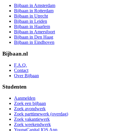
Bijbaan in Amsterdam
Bijbaan in Rotterdam
Bijbaan in Utrecht
Bijbaan in Leiden
Bijbaan in Haarlem
Bijbaan in Amersfoort
Bijbaan in Den Haag
Bijbaan in Eindhoven
Bijbaan.nl
F.A.Q.
Contact
Over Bijbaan
Studenten
Aanmelden
Zoek een bijbaan
Zoek avondwerk
Zoek parttimewerk (overdag)
Zoek vakantiewerk
Zoek weekendwerk
YoungCapital IOS App