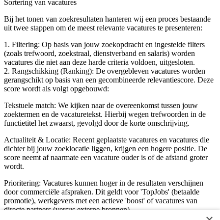
Sortering van vacatures
Bij het tonen van zoekresultaten hanteren wij een proces bestaande
uit twee stappen om de meest relevante vacatures te presenteren:
1. Filtering: Op basis van jouw zoekopdracht en ingestelde filters
(zoals trefwoord, zoekstraal, dienstverband en salaris) worden
vacatures die niet aan deze harde criteria voldoen, uitgesloten.
2. Rangschikking (Ranking): De overgebleven vacatures worden
gerangschikt op basis van een gecombineerde relevantiescore. Deze
score wordt als volgt opgebouwd:
Tekstuele match: We kijken naar de overeenkomst tussen jouw
zoektermen en de vacaturetekst. Hierbij wegen trefwoorden in de
functietitel het zwaarst, gevolgd door de korte omschrijving.
Actualiteit & Locatie: Recent geplaatste vacatures en vacatures die
dichter bij jouw zoeklocatie liggen, krijgen een hogere positie. De
score neemt af naarmate een vacature ouder is of de afstand groter
wordt.
Prioritering: Vacatures kunnen hoger in de resultaten verschijnen
door commerciële afspraken. Dit geldt voor 'TopJobs' (betaalde
promotie), werkgevers met een actieve 'boost' of vacatures van
directe partners (versus externe bronnen).
×