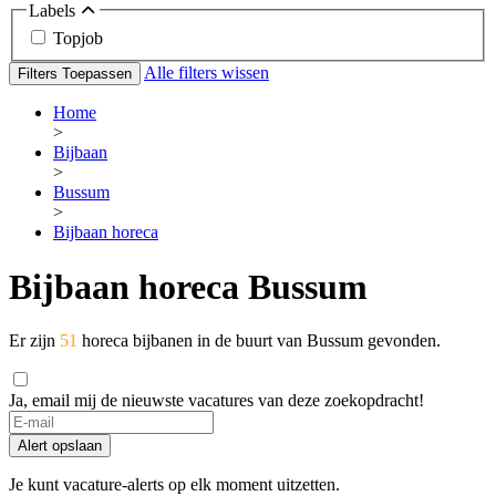
Labels
Topjob
Alle filters wissen
Filters Toepassen
Home
>
Bijbaan
>
Bussum
>
Bijbaan horeca
Bijbaan horeca Bussum
Er zijn
51
horeca bijbanen in de buurt van Bussum gevonden.
Ja, email mij de nieuwste vacatures van deze zoekopdracht!
If
you
Alert opslaan
are
a
Je kunt vacature-alerts op elk moment uitzetten.