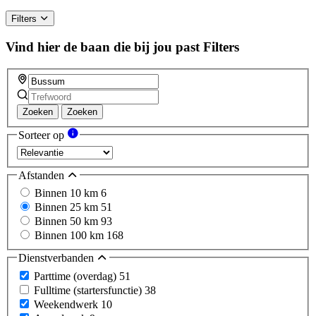
human,
ignore
Filters
this
field
Vind hier de baan die bij jou past
Filters
Zoeken
Zoeken
Sorteer op
Afstanden
Binnen 10 km
6
Binnen 25 km
51
Binnen 50 km
93
Binnen 100 km
168
Dienstverbanden
Parttime (overdag)
51
Fulltime (startersfunctie)
38
Weekendwerk
10