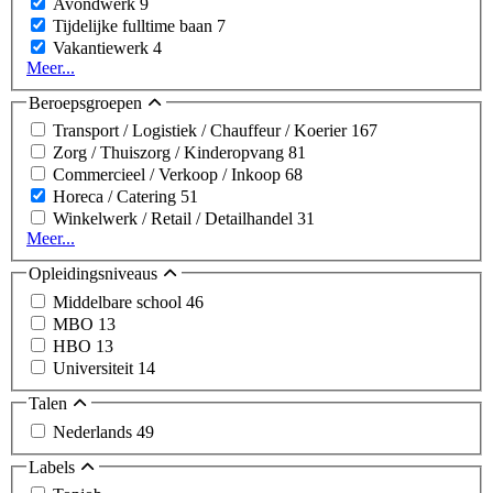
Avondwerk
9
Tijdelijke fulltime baan
7
Vakantiewerk
4
Meer...
Beroepsgroepen
Transport / Logistiek / Chauffeur / Koerier
167
Zorg / Thuiszorg / Kinderopvang
81
Commercieel / Verkoop / Inkoop
68
Horeca / Catering
51
Winkelwerk / Retail / Detailhandel
31
Meer...
Opleidingsniveaus
Middelbare school
46
MBO
13
HBO
13
Universiteit
14
Talen
Nederlands
49
Labels