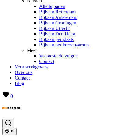
Bijbaan
Alle bijbanen
Bijbaan Rotterdam
Bijbaan Amsterdam
Bijbaan Groningen
Bijbaan Utrecht
Bijbaan Den Haag
Bijbaan per plaats
Bijbaan per beroepsgroep
Meer
Veelgestelde vragen
Contact
Voor werkgevers
Over ons
Contact
Blog
0