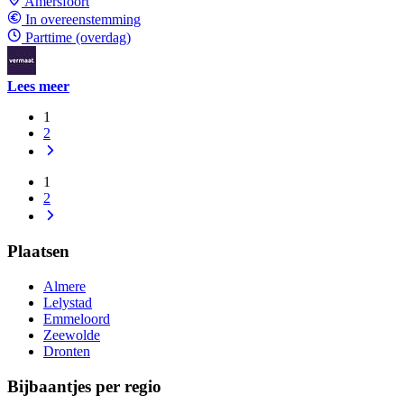
Amersfoort
In overeenstemming
Parttime (overdag)
Lees meer
1
2
1
2
Plaatsen
Almere
Lelystad
Emmeloord
Zeewolde
Dronten
Bijbaantjes per regio