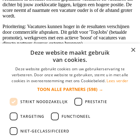
dichter bij jouw zoeklocatie liggen, krijgen een hogere positie. De
score neemt af naarmate een vacature ouder is of de afstand groter
wordt.
Prioritering: Vacatures kunnen hoger in de resultaten verschijnen
door commerciële afspraken. Dit geldt voor 'TopJobs' (betaalde
promotie), werkgevers met een actieve 'boost' of vacatures van
directe partners (versus externe bronnen).
×
Deze website maakt gebruik
van cookies.
Inloggen als bedrijf
Deze website gebruikt cookies om uw gebruikerservaring te
verbeteren. Door onze website te gebruiken, stemt u in met alle
E-mail
*
cookies in overeenstemming met ons Cookiebeleid.
Lees verder
TOON ALLE PARTNERS
(598) →
Wachtwoord
STRIKT NOODZAKELIJK
PRESTATIE
login gegevens onthouden
Wachtwoord vergeten?
login
TARGETING
FUNCTIONEEL
Bedrijf aanmelden
NIET-GECLASSIFICEERD