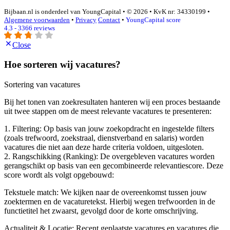
Bijbaan.nl is onderdeel van YoungCapital • © 2026 • KvK nr: 34330199 •
Algemene voorwaarden
•
Privacy
Contact
•
YoungCapital score
4.3 - 3366 reviews
Close
Hoe sorteren wij vacatures?
Sortering van vacatures
Bij het tonen van zoekresultaten hanteren wij een proces bestaande
uit twee stappen om de meest relevante vacatures te presenteren:
1. Filtering: Op basis van jouw zoekopdracht en ingestelde filters
(zoals trefwoord, zoekstraal, dienstverband en salaris) worden
vacatures die niet aan deze harde criteria voldoen, uitgesloten.
2. Rangschikking (Ranking): De overgebleven vacatures worden
gerangschikt op basis van een gecombineerde relevantiescore. Deze
score wordt als volgt opgebouwd:
Tekstuele match: We kijken naar de overeenkomst tussen jouw
zoektermen en de vacaturetekst. Hierbij wegen trefwoorden in de
functietitel het zwaarst, gevolgd door de korte omschrijving.
Actualiteit & Locatie: Recent geplaatste vacatures en vacatures die