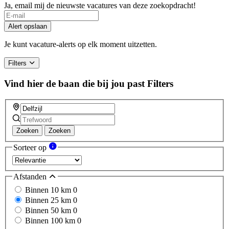
Ja, email mij de nieuwste vacatures van deze zoekopdracht!
If
you
Alert opslaan
are
a
Je kunt vacature-alerts op elk moment uitzetten.
human,
ignore
Filters
this
field
Vind hier de baan die bij jou past
Filters
Zoeken
Zoeken
Sorteer op
Afstanden
Binnen 10 km
0
Binnen 25 km
0
Binnen 50 km
0
Binnen 100 km
0