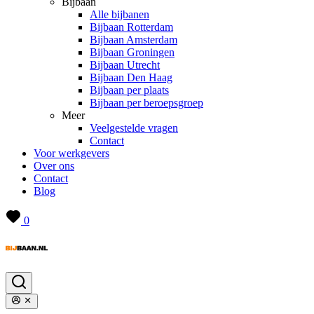
Bijbaan
Alle bijbanen
Bijbaan Rotterdam
Bijbaan Amsterdam
Bijbaan Groningen
Bijbaan Utrecht
Bijbaan Den Haag
Bijbaan per plaats
Bijbaan per beroepsgroep
Meer
Veelgestelde vragen
Contact
Voor werkgevers
Over ons
Contact
Blog
0