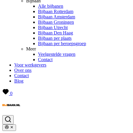
Bijbaan
Alle bijbanen
Bijbaan Rotterdam
Bijbaan Amsterdam
Bijbaan Groningen
Bijbaan Utrecht
Bijbaan Den Haag
Bijbaan per plaats
Bijbaan per beroepsgroep
Meer
Veelgestelde vragen
Contact
Voor werkgevers
Over ons
Contact
Blog
0