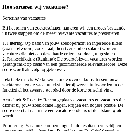
Hoe sorteren wij vacatures?
Sortering van vacatures
Bij het tonen van zoekresultaten hanteren wij een proces bestaande
uit twee stappen om de meest relevante vacatures te presenteren:
1. Filtering: Op basis van jouw zoekopdracht en ingestelde filters
(zoals trefwoord, zoekstraal, dienstverband en salaris) worden
vacatures die niet aan deze harde criteria voldoen, uitgesloten.
2. Rangschikking (Ranking): De overgebleven vacatures worden
gerangschikt op basis van een gecombineerde relevantiescore. Deze
score wordt als volgt opgebouwd:
Tekstuele match: We kijken naar de overeenkomst tussen jouw
zoektermen en de vacaturetekst. Hierbij wegen trefwoorden in de
functietitel het zwaarst, gevolgd door de korte omschrijving.
Actualiteit & Locatie: Recent geplaatste vacatures en vacatures die
dichter bij jouw zoeklocatie liggen, krijgen een hogere positie. De
score neemt af naarmate een vacature ouder is of de afstand groter
wordt.
Prioritering: Vacatures kunnen hoger in de resultaten verschijnen
door commerciële afspraken. Dit geldt voor 'TopJobs' (betaalde