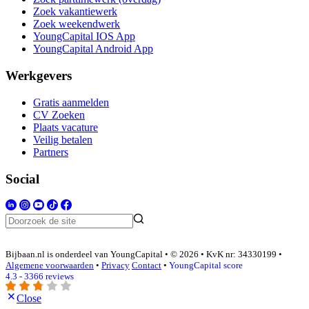
Zoek vakantiewerk
Zoek weekendwerk
YoungCapital IOS App
YoungCapital Android App
Werkgevers
Gratis aanmelden
CV Zoeken
Plaats vacature
Veilig betalen
Partners
Social
Bijbaan.nl is onderdeel van YoungCapital • © 2026 • KvK nr: 34330199 •
Algemene voorwaarden
•
Privacy
Contact
•
YoungCapital score
4.3 - 3366 reviews
Close