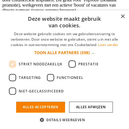
promotie), werkgevers met een actieve 'boost' of vacatures van
directe partners (versus externe bronnen).
×
Deze website maakt gebruik
van cookies.
Inloggen als bedrijf
Deze website gebruikt cookies om uw gebruikerservaring te
verbeteren. Door onze website te gebruiken, stemt u in met alle
E-mail
*
cookies in overeenstemming met ons Cookiebeleid.
Lees verder
TOON ALLE PARTNERS
(598) →
Wachtwoord
STRIKT NOODZAKELIJK
PRESTATIE
login gegevens onthouden
Wachtwoord vergeten?
login
TARGETING
FUNCTIONEEL
Bedrijf aanmelden
NIET-GECLASSIFICEERD
Na het aanmelden kun je meteen je vacature plaatsen en heb je je
nieuwe collega/werknemer zo gevonden!
ALLES ACCEPTEREN
ALLES AFWIJZEN
Heb je nog geen gratis bedrijfsprofiel?
DETAILS WEERGEVEN
Bedrijf aanmelden