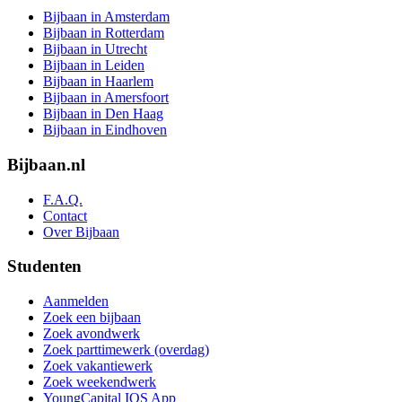
Bijbaan in Amsterdam
Bijbaan in Rotterdam
Bijbaan in Utrecht
Bijbaan in Leiden
Bijbaan in Haarlem
Bijbaan in Amersfoort
Bijbaan in Den Haag
Bijbaan in Eindhoven
Bijbaan.nl
F.A.Q.
Contact
Over Bijbaan
Studenten
Aanmelden
Zoek een bijbaan
Zoek avondwerk
Zoek parttimewerk (overdag)
Zoek vakantiewerk
Zoek weekendwerk
YoungCapital IOS App