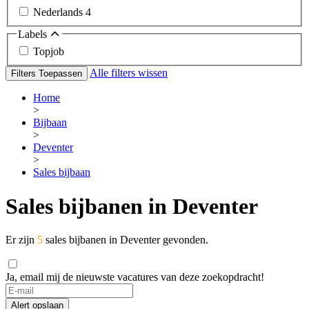
Nederlands
4
Labels
Topjob
Alle filters wissen
Filters Toepassen
Home
>
Bijbaan
>
Deventer
>
Sales bijbaan
Sales bijbanen in Deventer
Er zijn
5
sales bijbanen in Deventer gevonden.
Ja, email mij de nieuwste vacatures van deze zoekopdracht!
If
you
Alert opslaan