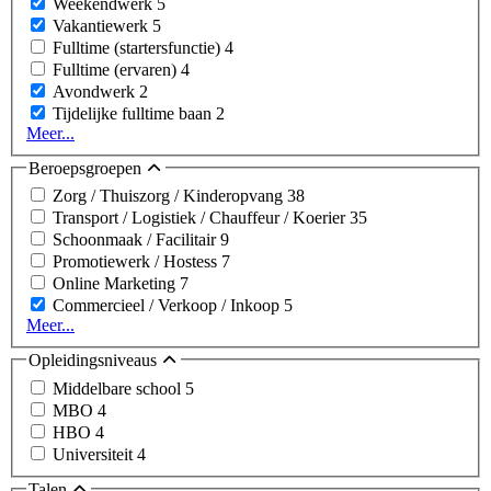
Weekendwerk
5
Vakantiewerk
5
Fulltime (startersfunctie)
4
Fulltime (ervaren)
4
Avondwerk
2
Tijdelijke fulltime baan
2
Meer...
Beroepsgroepen
Zorg / Thuiszorg / Kinderopvang
38
Transport / Logistiek / Chauffeur / Koerier
35
Schoonmaak / Facilitair
9
Promotiewerk / Hostess
7
Online Marketing
7
Commercieel / Verkoop / Inkoop
5
Meer...
Opleidingsniveaus
Middelbare school
5
MBO
4
HBO
4
Universiteit
4
Talen