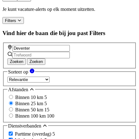
are
a
Je kunt vacature-alerts op elk moment uitzetten.
human,
ignore
Filters
this
field
Vind hier de baan die bij jou past
Filters
Zoeken
Zoeken
Sorteer op
Afstanden
Binnen 10 km
5
Binnen 25 km
5
Binnen 50 km
15
Binnen 100 km
100
Dienstverbanden
Parttime (overdag)
5