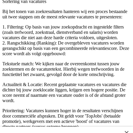
Sortering van vacatures
Bij het tonen van zoekresultaten hanteren wij een proces bestaande
uit twee stappen om de meest relevante vacatures te presenteren:
1. Filtering: Op basis van jouw zoekopdracht en ingestelde filters
(zoals trefwoord, zoekstraal, dienstverband en salaris) worden
vacatures die niet aan deze harde criteria voldoen, uitgesloten.
2. Rangschikking (Ranking): De overgebleven vacatures worden
gerangschikt op basis van een gecombineerde relevantiescore. Deze
score wordt als volgt opgebouwd:
Tekstuele match: We kijken naar de overeenkomst tussen jouw
zoektermen en de vacaturetekst. Hierbij wegen trefwoorden in de
functietitel het zwaarst, gevolgd door de korte omschrijving.
Actualiteit & Locatie: Recent geplaatste vacatures en vacatures die
dichter bij jouw zoeklocatie liggen, krijgen een hogere positie. De
score neemt af naarmate een vacature ouder is of de afstand groter
wordt.
Prioritering: Vacatures kunnen hoger in de resultaten verschijnen
door commerciële afspraken. Dit geldt voor 'TopJobs' (betaalde
promotie), werkgevers met een actieve 'boost' of vacatures van
directe partners (versus externe bronnen).
×