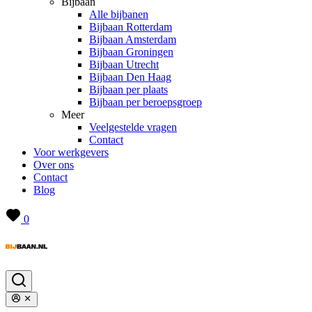
Bijbaan
Alle bijbanen
Bijbaan Rotterdam
Bijbaan Amsterdam
Bijbaan Groningen
Bijbaan Utrecht
Bijbaan Den Haag
Bijbaan per plaats
Bijbaan per beroepsgroep
Meer
Veelgestelde vragen
Contact
Voor werkgevers
Over ons
Contact
Blog
0