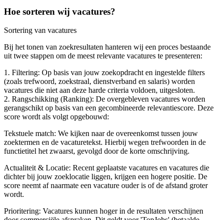
Hoe sorteren wij vacatures?
Sortering van vacatures
Bij het tonen van zoekresultaten hanteren wij een proces bestaande
uit twee stappen om de meest relevante vacatures te presenteren:
1. Filtering: Op basis van jouw zoekopdracht en ingestelde filters
(zoals trefwoord, zoekstraal, dienstverband en salaris) worden
vacatures die niet aan deze harde criteria voldoen, uitgesloten.
2. Rangschikking (Ranking): De overgebleven vacatures worden
gerangschikt op basis van een gecombineerde relevantiescore. Deze
score wordt als volgt opgebouwd:
Tekstuele match: We kijken naar de overeenkomst tussen jouw
zoektermen en de vacaturetekst. Hierbij wegen trefwoorden in de
functietitel het zwaarst, gevolgd door de korte omschrijving.
Actualiteit & Locatie: Recent geplaatste vacatures en vacatures die
dichter bij jouw zoeklocatie liggen, krijgen een hogere positie. De
score neemt af naarmate een vacature ouder is of de afstand groter
wordt.
Prioritering: Vacatures kunnen hoger in de resultaten verschijnen
door commerciële afspraken. Dit geldt voor 'TopJobs' (betaalde