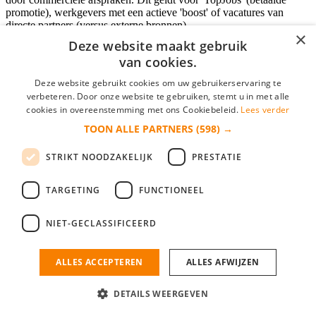
promotie), werkgevers met een actieve 'boost' of vacatures van
directe partners (versus externe bronnen).
×
Deze website maakt gebruik
van cookies.
Inloggen als bedrijf
Deze website gebruikt cookies om uw gebruikerservaring te
verbeteren. Door onze website te gebruiken, stemt u in met alle
E-mail
*
cookies in overeenstemming met ons Cookiebeleid.
Lees verder
TOON ALLE PARTNERS
(598) →
Wachtwoord
STRIKT NOODZAKELIJK
PRESTATIE
login gegevens onthouden
Wachtwoord vergeten?
login
TARGETING
FUNCTIONEEL
Bedrijf aanmelden
NIET-GECLASSIFICEERD
Na het aanmelden kun je meteen je vacature plaatsen en heb je je
nieuwe collega/werknemer zo gevonden!
ALLES ACCEPTEREN
ALLES AFWIJZEN
Heb je nog geen gratis bedrijfsprofiel?
DETAILS WEERGEVEN
Bedrijf aanmelden