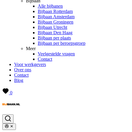
Bijbaan
Alle bijbanen
Bijbaan Rotterdam
Bijbaan Amsterdam
Bijbaan Groningen
Bijbaan Utrecht
Bijbaan Den Haag
Bijbaan per plaats
Bijbaan per beroepsgroep
Meer
Veelgestelde vragen
Contact
Voor werkgevers
Over ons
Contact
Blog
0