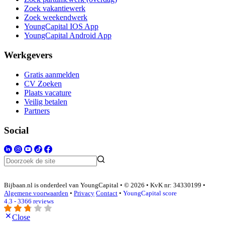
Zoek vakantiewerk
Zoek weekendwerk
YoungCapital IOS App
YoungCapital Android App
Werkgevers
Gratis aanmelden
CV Zoeken
Plaats vacature
Veilig betalen
Partners
Social
Bijbaan.nl is onderdeel van YoungCapital • © 2026 • KvK nr: 34330199 •
Algemene voorwaarden
•
Privacy
Contact
•
YoungCapital score
4.3 - 3366 reviews
Close