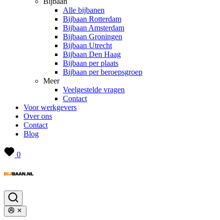
Bijbaan
Alle bijbanen
Bijbaan Rotterdam
Bijbaan Amsterdam
Bijbaan Groningen
Bijbaan Utrecht
Bijbaan Den Haag
Bijbaan per plaats
Bijbaan per beroepsgroep
Meer
Veelgestelde vragen
Contact
Voor werkgevers
Over ons
Contact
Blog
0