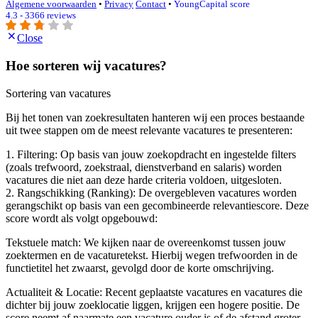
Algemene voorwaarden
•
Privacy
Contact
•
YoungCapital score
4.3 - 3366 reviews
Close
Hoe sorteren wij vacatures?
Sortering van vacatures
Bij het tonen van zoekresultaten hanteren wij een proces bestaande
uit twee stappen om de meest relevante vacatures te presenteren:
1. Filtering: Op basis van jouw zoekopdracht en ingestelde filters
(zoals trefwoord, zoekstraal, dienstverband en salaris) worden
vacatures die niet aan deze harde criteria voldoen, uitgesloten.
2. Rangschikking (Ranking): De overgebleven vacatures worden
gerangschikt op basis van een gecombineerde relevantiescore. Deze
score wordt als volgt opgebouwd:
Tekstuele match: We kijken naar de overeenkomst tussen jouw
zoektermen en de vacaturetekst. Hierbij wegen trefwoorden in de
functietitel het zwaarst, gevolgd door de korte omschrijving.
Actualiteit & Locatie: Recent geplaatste vacatures en vacatures die
dichter bij jouw zoeklocatie liggen, krijgen een hogere positie. De
score neemt af naarmate een vacature ouder is of de afstand groter