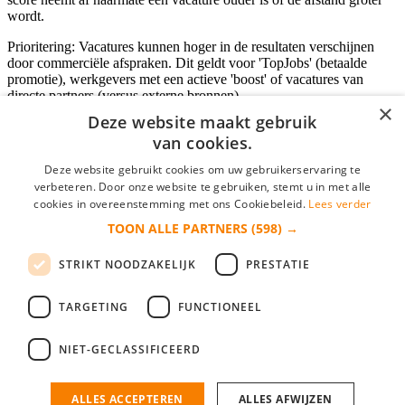
wordt.
Prioritering: Vacatures kunnen hoger in de resultaten verschijnen
door commerciële afspraken. Dit geldt voor 'TopJobs' (betaalde
promotie), werkgevers met een actieve 'boost' of vacatures van
directe partners (versus externe bronnen).
×
Deze website maakt gebruik
van cookies.
Inloggen als bedrijf
Deze website gebruikt cookies om uw gebruikerservaring te
verbeteren. Door onze website te gebruiken, stemt u in met alle
E-mail
*
cookies in overeenstemming met ons Cookiebeleid.
Lees verder
TOON ALLE PARTNERS
(598) →
Wachtwoord
STRIKT NOODZAKELIJK
PRESTATIE
login gegevens onthouden
Wachtwoord vergeten?
login
TARGETING
FUNCTIONEEL
Bedrijf aanmelden
NIET-GECLASSIFICEERD
Na het aanmelden kun je meteen je vacature plaatsen en heb je je
nieuwe collega/werknemer zo gevonden!
ALLES ACCEPTEREN
ALLES AFWIJZEN