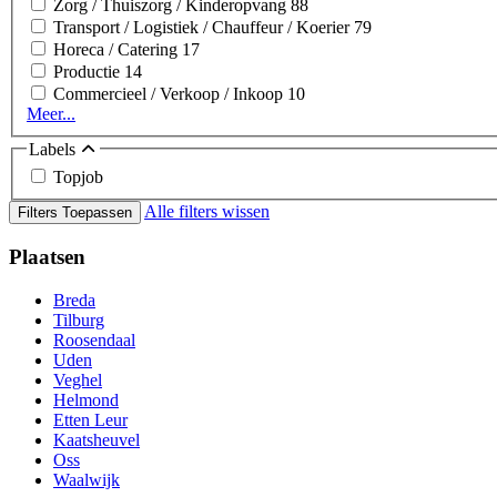
Zorg / Thuiszorg / Kinderopvang
88
Transport / Logistiek / Chauffeur / Koerier
79
Horeca / Catering
17
Productie
14
Commercieel / Verkoop / Inkoop
10
Meer...
Labels
Topjob
Alle filters wissen
Filters Toepassen
Plaatsen
Breda
Tilburg
Roosendaal
Uden
Veghel
Helmond
Etten Leur
Kaatsheuvel
Oss
Waalwijk