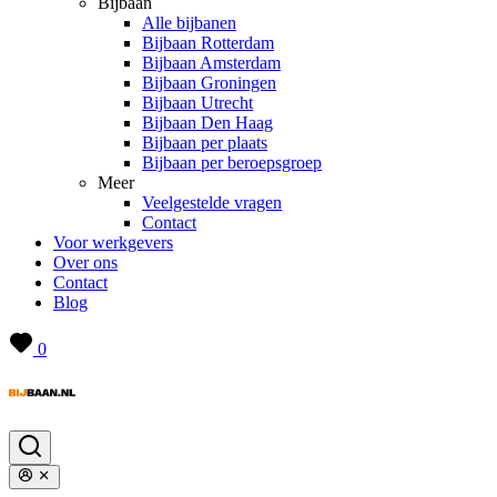
Bijbaan
Alle bijbanen
Bijbaan Rotterdam
Bijbaan Amsterdam
Bijbaan Groningen
Bijbaan Utrecht
Bijbaan Den Haag
Bijbaan per plaats
Bijbaan per beroepsgroep
Meer
Veelgestelde vragen
Contact
Voor werkgevers
Over ons
Contact
Blog
0