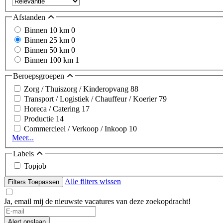
Afstanden
Binnen 10 km
0
Binnen 25 km
0
Binnen 50 km
0
Binnen 100 km
1
Beroepsgroepen
Zorg / Thuiszorg / Kinderopvang
88
Transport / Logistiek / Chauffeur / Koerier
79
Horeca / Catering
17
Productie
14
Commercieel / Verkoop / Inkoop
10
Meer...
Labels
Topjob
Alle filters wissen
Filters Toepassen
Ja, email mij de nieuwste vacatures van deze zoekopdracht!
If
you
Alert opslaan