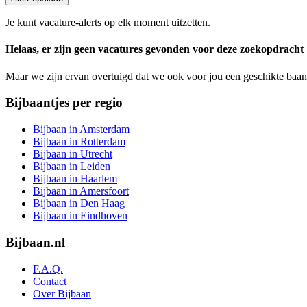
are
a
Je kunt vacature-alerts op elk moment uitzetten.
human,
ignore
Helaas, er zijn geen vacatures gevonden voor deze zoekopdracht
this
field
Maar we zijn ervan overtuigd dat we ook voor jou een geschikte baan
Bijbaantjes per regio
Bijbaan in Amsterdam
Bijbaan in Rotterdam
Bijbaan in Utrecht
Bijbaan in Leiden
Bijbaan in Haarlem
Bijbaan in Amersfoort
Bijbaan in Den Haag
Bijbaan in Eindhoven
Bijbaan.nl
F.A.Q.
Contact
Over Bijbaan