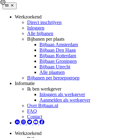
Werkzoekend
Direct inschrijven
Inloggen
Alle bijbanen
Bijbanen per plaats
Bijbaan Amsterdam
Bijbaan Den Haag
Bijbaan Rotterdam
Bijbaan Groningen
Bijbaan Utrecht
Alle plaatsen
Bijbanen per beroepsgroep
Informatie
Ik ben werkgever
Inloggen als werkgever
Aanmelden als werkgever
Over Bijbaan.nl
FAQ
Contact
Werkzoekend