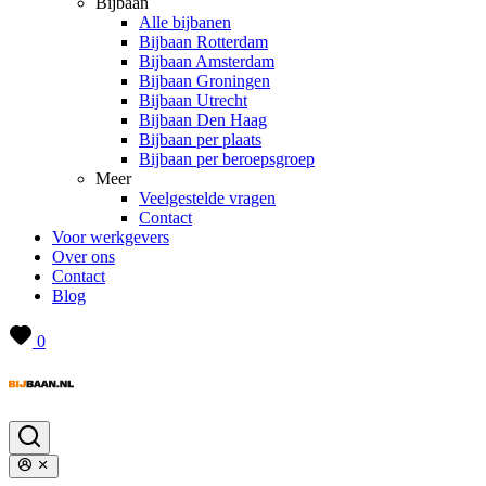
Bijbaan
Alle bijbanen
Bijbaan Rotterdam
Bijbaan Amsterdam
Bijbaan Groningen
Bijbaan Utrecht
Bijbaan Den Haag
Bijbaan per plaats
Bijbaan per beroepsgroep
Meer
Veelgestelde vragen
Contact
Voor werkgevers
Over ons
Contact
Blog
0