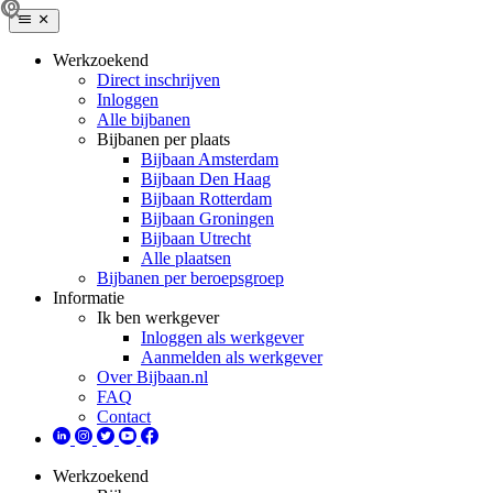
Werkzoekend
Direct inschrijven
Inloggen
Alle bijbanen
Bijbanen per plaats
Bijbaan Amsterdam
Bijbaan Den Haag
Bijbaan Rotterdam
Bijbaan Groningen
Bijbaan Utrecht
Alle plaatsen
Bijbanen per beroepsgroep
Informatie
Ik ben werkgever
Inloggen als werkgever
Aanmelden als werkgever
Over Bijbaan.nl
FAQ
Contact
Werkzoekend