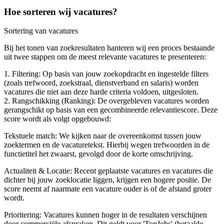
Hoe sorteren wij vacatures?
Sortering van vacatures
Bij het tonen van zoekresultaten hanteren wij een proces bestaande
uit twee stappen om de meest relevante vacatures te presenteren:
1. Filtering: Op basis van jouw zoekopdracht en ingestelde filters
(zoals trefwoord, zoekstraal, dienstverband en salaris) worden
vacatures die niet aan deze harde criteria voldoen, uitgesloten.
2. Rangschikking (Ranking): De overgebleven vacatures worden
gerangschikt op basis van een gecombineerde relevantiescore. Deze
score wordt als volgt opgebouwd:
Tekstuele match: We kijken naar de overeenkomst tussen jouw
zoektermen en de vacaturetekst. Hierbij wegen trefwoorden in de
functietitel het zwaarst, gevolgd door de korte omschrijving.
Actualiteit & Locatie: Recent geplaatste vacatures en vacatures die
dichter bij jouw zoeklocatie liggen, krijgen een hogere positie. De
score neemt af naarmate een vacature ouder is of de afstand groter
wordt.
Prioritering: Vacatures kunnen hoger in de resultaten verschijnen
door commerciële afspraken. Dit geldt voor 'TopJobs' (betaalde