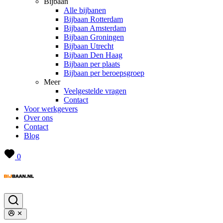
Bijbaan
Alle bijbanen
Bijbaan Rotterdam
Bijbaan Amsterdam
Bijbaan Groningen
Bijbaan Utrecht
Bijbaan Den Haag
Bijbaan per plaats
Bijbaan per beroepsgroep
Meer
Veelgestelde vragen
Contact
Voor werkgevers
Over ons
Contact
Blog
0