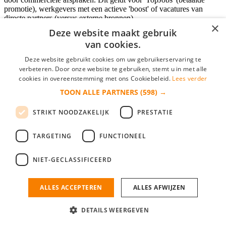
promotie), werkgevers met een actieve 'boost' of vacatures van
directe partners (versus externe bronnen).
×
Deze website maakt gebruik
van cookies.
Inloggen als bedrijf
Deze website gebruikt cookies om uw gebruikerservaring te
verbeteren. Door onze website te gebruiken, stemt u in met alle
E-mail
*
cookies in overeenstemming met ons Cookiebeleid.
Lees verder
TOON ALLE PARTNERS
(598) →
Wachtwoord
STRIKT NOODZAKELIJK
PRESTATIE
login gegevens onthouden
Wachtwoord vergeten?
login
TARGETING
FUNCTIONEEL
Bedrijf aanmelden
NIET-GECLASSIFICEERD
Na het aanmelden kun je meteen je vacature plaatsen en heb je je
nieuwe collega/werknemer zo gevonden!
ALLES ACCEPTEREN
ALLES AFWIJZEN
Heb je nog geen gratis bedrijfsprofiel?
DETAILS WEERGEVEN
Bedrijf aanmelden