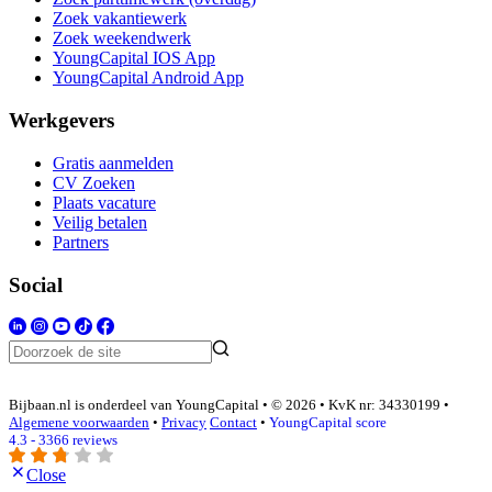
Zoek vakantiewerk
Zoek weekendwerk
YoungCapital IOS App
YoungCapital Android App
Werkgevers
Gratis aanmelden
CV Zoeken
Plaats vacature
Veilig betalen
Partners
Social
Bijbaan.nl is onderdeel van YoungCapital • © 2026 • KvK nr: 34330199 •
Algemene voorwaarden
•
Privacy
Contact
•
YoungCapital score
4.3 - 3366 reviews
Close