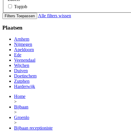
Topjob
Alle filters wissen
Filters Toepassen
Plaatsen
Arnhem
Nijmegen
Apeldoorn
Ede
Veenendaal
Wijchen
Duiven
Doetinchem
Zutphen
Harderwijk
Home
>
Bijbaan
>
Groenlo
>
Bijbaan receptioniste