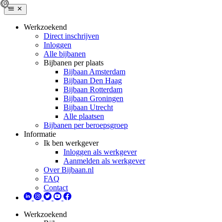
Werkzoekend
Direct inschrijven
Inloggen
Alle bijbanen
Bijbanen per plaats
Bijbaan Amsterdam
Bijbaan Den Haag
Bijbaan Rotterdam
Bijbaan Groningen
Bijbaan Utrecht
Alle plaatsen
Bijbanen per beroepsgroep
Informatie
Ik ben werkgever
Inloggen als werkgever
Aanmelden als werkgever
Over Bijbaan.nl
FAQ
Contact
Werkzoekend