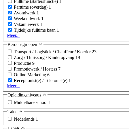
Fulltime (startersfunctie)
1
Parttime (overdag)
1
Avondwerk
1
Weekendwerk
1
Vakantiewerk
1
Tijdelijke fulltime baan
1
Meer...
Beroepsgroepen
Transport / Logistiek / Chauffeur / Koerier
23
Zorg / Thuiszorg / Kinderopvang
19
Productie
9
Promotiewerk / Hostess
7
Online Marketing
6
Receptionist(e) / Telefonist(e)
1
Meer...
Opleidingsniveaus
Middelbare school
1
Talen
Nederlands
1
Labels