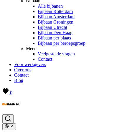
Bijbaan
Alle bijbanen
Bijbaan Rotterdam
Bijbaan Amsterdam
Bijbaan Groningen
Bijbaan Utrecht
Bijbaan Den Haag
Bijbaan per plaats
Bijbaan per beroepsgroep
Meer
Veelgestelde vragen
Contact
Voor werkgevers
Over ons
Contact
Blog
0