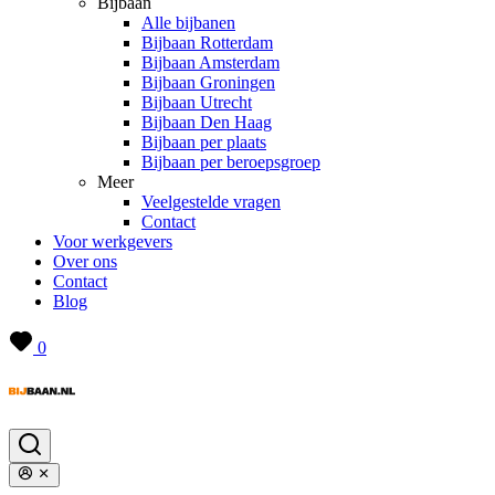
Bijbaan
Alle bijbanen
Bijbaan Rotterdam
Bijbaan Amsterdam
Bijbaan Groningen
Bijbaan Utrecht
Bijbaan Den Haag
Bijbaan per plaats
Bijbaan per beroepsgroep
Meer
Veelgestelde vragen
Contact
Voor werkgevers
Over ons
Contact
Blog
0