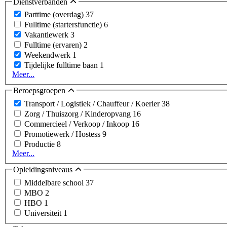
Dienstverbanden
Parttime (overdag)
37
Fulltime (startersfunctie)
6
Vakantiewerk
3
Fulltime (ervaren)
2
Weekendwerk
1
Tijdelijke fulltime baan
1
Meer...
Beroepsgroepen
Transport / Logistiek / Chauffeur / Koerier
38
Zorg / Thuiszorg / Kinderopvang
16
Commercieel / Verkoop / Inkoop
16
Promotiewerk / Hostess
9
Productie
8
Meer...
Opleidingsniveaus
Middelbare school
37
MBO
2
HBO
1
Universiteit
1