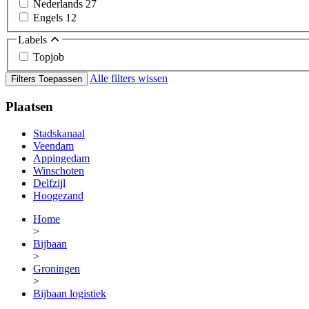
Nederlands
27
Engels
12
Labels
Topjob
Alle filters wissen
Filters Toepassen
Plaatsen
Stadskanaal
Veendam
Appingedam
Winschoten
Delfzijl
Hoogezand
Home
>
Bijbaan
>
Groningen
>
Bijbaan logistiek