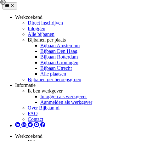
Werkzoekend
Direct inschrijven
Inloggen
Alle bijbanen
Bijbanen per plaats
Bijbaan Amsterdam
Bijbaan Den Haag
Bijbaan Rotterdam
Bijbaan Groningen
Bijbaan Utrecht
Alle plaatsen
Bijbanen per beroepsgroep
Informatie
Ik ben werkgever
Inloggen als werkgever
Aanmelden als werkgever
Over Bijbaan.nl
FAQ
Contact
Werkzoekend