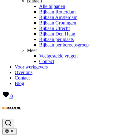
Bijbaan
Alle bijbanen
Bijbaan Rotterdam
Bijbaan Amsterdam
Bijbaan Groningen
Bijbaan Utrecht
Bijbaan Den Haag
Bijbaan per plaats
Bijbaan per beroepsgroep
Meer
Veelgestelde vragen
Contact
Voor werkgevers
Over ons
Contact
Blog
0