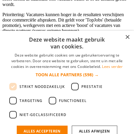
wordt.
Prioritering: Vacatures kunnen hoger in de resultaten verschijnen
door commerciële afspraken. Dit geldt voor 'TopJobs' (betaalde
promotie), werkgevers met een actieve 'boost' of vacatures van
directe partners (versus externe bronnen).
×
Deze website maakt gebruik
van cookies.
Inloggen als bedrijf
Deze website gebruikt cookies om uw gebruikerservaring te
verbeteren. Door onze website te gebruiken, stemt u in met alle
E-mail
*
cookies in overeenstemming met ons Cookiebeleid.
Lees verder
TOON ALLE PARTNERS
(598) →
Wachtwoord
STRIKT NOODZAKELIJK
PRESTATIE
login gegevens onthouden
Wachtwoord vergeten?
login
TARGETING
FUNCTIONEEL
Bedrijf aanmelden
NIET-GECLASSIFICEERD
Na het aanmelden kun je meteen je vacature plaatsen en heb je je
nieuwe collega/werknemer zo gevonden!
ALLES ACCEPTEREN
ALLES AFWIJZEN