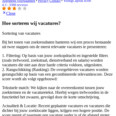
Algemene voorwaarden
•
Privacy
Contact
•
YoungCapital score
4.3 - 3366 reviews
Close
Hoe sorteren wij vacatures?
Sortering van vacatures
Bij het tonen van zoekresultaten hanteren wij een proces bestaande
uit twee stappen om de meest relevante vacatures te presenteren:
1. Filtering: Op basis van jouw zoekopdracht en ingestelde filters
(zoals trefwoord, zoekstraal, dienstverband en salaris) worden
vacatures die niet aan deze harde criteria voldoen, uitgesloten.
2. Rangschikking (Ranking): De overgebleven vacatures worden
gerangschikt op basis van een gecombineerde relevantiescore. Deze
score wordt als volgt opgebouwd:
Tekstuele match: We kijken naar de overeenkomst tussen jouw
zoektermen en de vacaturetekst. Hierbij wegen trefwoorden in de
functietitel het zwaarst, gevolgd door de korte omschrijving.
Actualiteit & Locatie: Recent geplaatste vacatures en vacatures die
dichter bij jouw zoeklocatie liggen, krijgen een hogere positie. De
score neemt af naarmate een vacature ouder is of de afstand groter