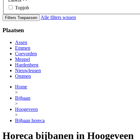
Topjob
Alle filters wissen
Filters Toepassen
Plaatsen
Assen
Emmen
Coevorden
Meppel
Hardenberg
Nieuwleusen
Ommen
Home
>
Bijbaan
>
Hoogeveen
>
Bijbaan horeca
Horeca bijbanen in Hoogeveen