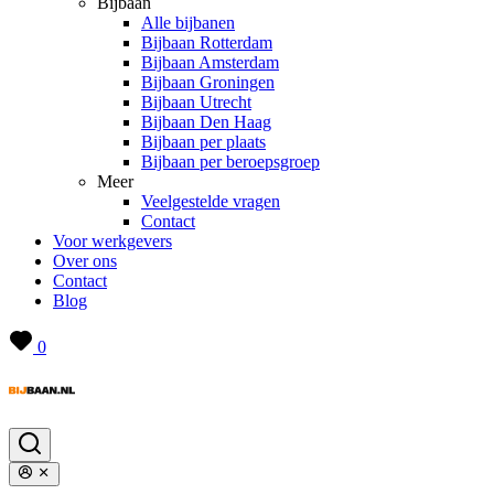
Bijbaan
Alle bijbanen
Bijbaan Rotterdam
Bijbaan Amsterdam
Bijbaan Groningen
Bijbaan Utrecht
Bijbaan Den Haag
Bijbaan per plaats
Bijbaan per beroepsgroep
Meer
Veelgestelde vragen
Contact
Voor werkgevers
Over ons
Contact
Blog
0