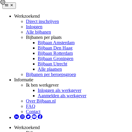
Werkzoekend
Direct inschrijven
Inloggen
Alle bijbanen
Bijbanen per plaats
Bijbaan Amsterdam
Bijbaan Den Haag
Bijbaan Rotterdam
Bijbaan Groningen
Bijbaan Utrecht
Alle plaatsen
Bijbanen per beroepsgroep
Informatie
Ik ben werkgever
Inloggen als werkgever
Aanmelden als werkgever
Over Bijbaan.nl
FAQ
Contact
Werkzoekend