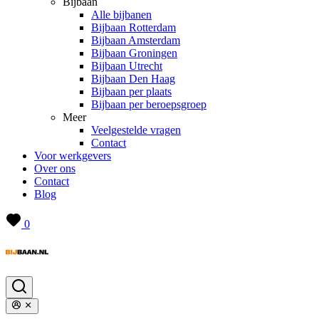
Bijbaan
Alle bijbanen
Bijbaan Rotterdam
Bijbaan Amsterdam
Bijbaan Groningen
Bijbaan Utrecht
Bijbaan Den Haag
Bijbaan per plaats
Bijbaan per beroepsgroep
Meer
Veelgestelde vragen
Contact
Voor werkgevers
Over ons
Contact
Blog
0