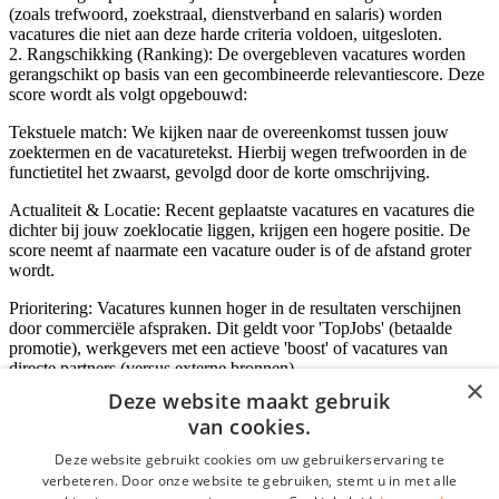
(zoals trefwoord, zoekstraal, dienstverband en salaris) worden
vacatures die niet aan deze harde criteria voldoen, uitgesloten.
2. Rangschikking (Ranking): De overgebleven vacatures worden
gerangschikt op basis van een gecombineerde relevantiescore. Deze
score wordt als volgt opgebouwd:
Tekstuele match: We kijken naar de overeenkomst tussen jouw
zoektermen en de vacaturetekst. Hierbij wegen trefwoorden in de
functietitel het zwaarst, gevolgd door de korte omschrijving.
Actualiteit & Locatie: Recent geplaatste vacatures en vacatures die
dichter bij jouw zoeklocatie liggen, krijgen een hogere positie. De
score neemt af naarmate een vacature ouder is of de afstand groter
wordt.
Prioritering: Vacatures kunnen hoger in de resultaten verschijnen
door commerciële afspraken. Dit geldt voor 'TopJobs' (betaalde
promotie), werkgevers met een actieve 'boost' of vacatures van
directe partners (versus externe bronnen).
×
Deze website maakt gebruik
van cookies.
Inloggen als bedrijf
Deze website gebruikt cookies om uw gebruikerservaring te
verbeteren. Door onze website te gebruiken, stemt u in met alle
E-mail
*