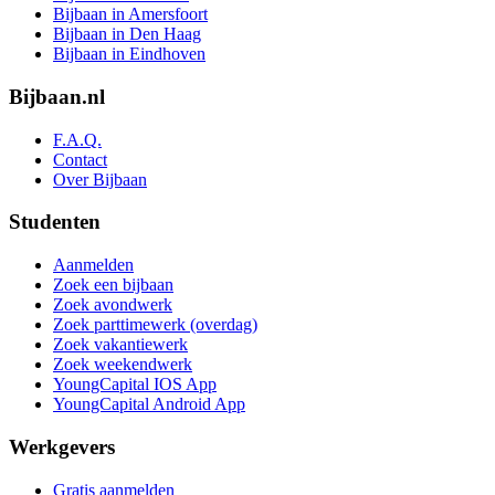
Bijbaan in Amersfoort
Bijbaan in Den Haag
Bijbaan in Eindhoven
Bijbaan.nl
F.A.Q.
Contact
Over Bijbaan
Studenten
Aanmelden
Zoek een bijbaan
Zoek avondwerk
Zoek parttimewerk (overdag)
Zoek vakantiewerk
Zoek weekendwerk
YoungCapital IOS App
YoungCapital Android App
Werkgevers
Gratis aanmelden