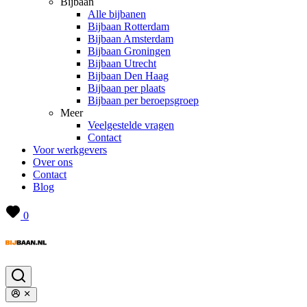
Bijbaan
Alle bijbanen
Bijbaan Rotterdam
Bijbaan Amsterdam
Bijbaan Groningen
Bijbaan Utrecht
Bijbaan Den Haag
Bijbaan per plaats
Bijbaan per beroepsgroep
Meer
Veelgestelde vragen
Contact
Voor werkgevers
Over ons
Contact
Blog
0