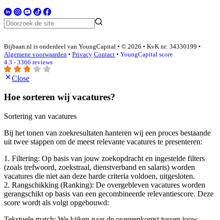
Bijbaan.nl is onderdeel van YoungCapital • © 2026 • KvK nr: 34330199 •
Algemene voorwaarden
•
Privacy
Contact
•
YoungCapital score
4.3 - 3366 reviews
Close
Hoe sorteren wij vacatures?
Sortering van vacatures
Bij het tonen van zoekresultaten hanteren wij een proces bestaande
uit twee stappen om de meest relevante vacatures te presenteren:
1. Filtering: Op basis van jouw zoekopdracht en ingestelde filters
(zoals trefwoord, zoekstraal, dienstverband en salaris) worden
vacatures die niet aan deze harde criteria voldoen, uitgesloten.
2. Rangschikking (Ranking): De overgebleven vacatures worden
gerangschikt op basis van een gecombineerde relevantiescore. Deze
score wordt als volgt opgebouwd:
Tekstuele match: We kijken naar de overeenkomst tussen jouw