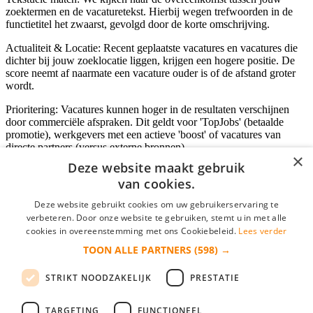
zoektermen en de vacaturetekst. Hierbij wegen trefwoorden in de
functietitel het zwaarst, gevolgd door de korte omschrijving.
Actualiteit & Locatie: Recent geplaatste vacatures en vacatures die
dichter bij jouw zoeklocatie liggen, krijgen een hogere positie. De
score neemt af naarmate een vacature ouder is of de afstand groter
wordt.
Prioritering: Vacatures kunnen hoger in de resultaten verschijnen
door commerciële afspraken. Dit geldt voor 'TopJobs' (betaalde
promotie), werkgevers met een actieve 'boost' of vacatures van
directe partners (versus externe bronnen).
×
Deze website maakt gebruik
van cookies.
Inloggen als bedrijf
Deze website gebruikt cookies om uw gebruikerservaring te
verbeteren. Door onze website te gebruiken, stemt u in met alle
E-mail
*
cookies in overeenstemming met ons Cookiebeleid.
Lees verder
TOON ALLE PARTNERS
(598) →
Wachtwoord
STRIKT NOODZAKELIJK
PRESTATIE
login gegevens onthouden
Wachtwoord vergeten?
login
TARGETING
FUNCTIONEEL