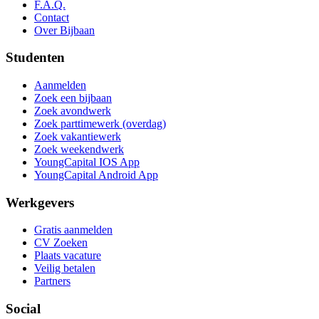
F.A.Q.
Contact
Over Bijbaan
Studenten
Aanmelden
Zoek een bijbaan
Zoek avondwerk
Zoek parttimewerk (overdag)
Zoek vakantiewerk
Zoek weekendwerk
YoungCapital IOS App
YoungCapital Android App
Werkgevers
Gratis aanmelden
CV Zoeken
Plaats vacature
Veilig betalen
Partners
Social