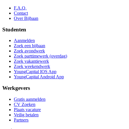
F.A.Q.
Contact
Over Bijbaan
Studenten
Aanmelden
Zoek een bijbaan
Zoek avondwerk
Zoek parttimewerk (overdag)
Zoek vakantiewerk
Zoek weekendwerk
YoungCapital IOS App
YoungCapital Android App
Werkgevers
Gratis aanmelden
CV Zoeken
Plaats vacature
Veilig betalen
Partners