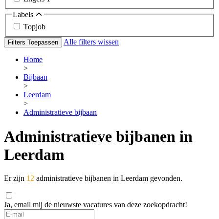
Labels
Topjob
Alle filters wissen
Filters Toepassen
Home
>
Bijbaan
>
Leerdam
>
Administratieve bijbaan
Administratieve bijbanen in
Leerdam
Er zijn
12
administratieve bijbanen in Leerdam gevonden.
Ja, email mij de nieuwste vacatures van deze zoekopdracht!
If