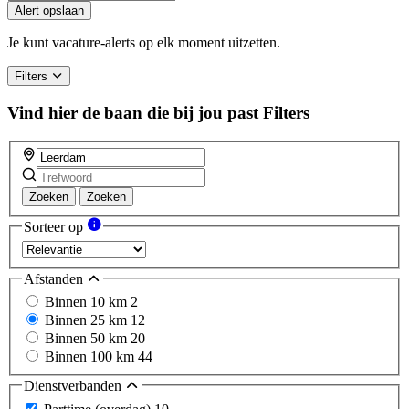
you
Alert opslaan
are
a
Je kunt vacature-alerts op elk moment uitzetten.
human,
ignore
Filters
this
field
Vind hier de baan die bij jou past
Filters
Zoeken
Zoeken
Sorteer op
Afstanden
Binnen 10 km
2
Binnen 25 km
12
Binnen 50 km
20
Binnen 100 km
44
Dienstverbanden