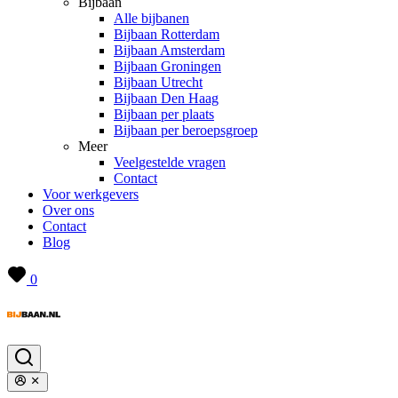
Bijbaan
Alle bijbanen
Bijbaan Rotterdam
Bijbaan Amsterdam
Bijbaan Groningen
Bijbaan Utrecht
Bijbaan Den Haag
Bijbaan per plaats
Bijbaan per beroepsgroep
Meer
Veelgestelde vragen
Contact
Voor werkgevers
Over ons
Contact
Blog
0