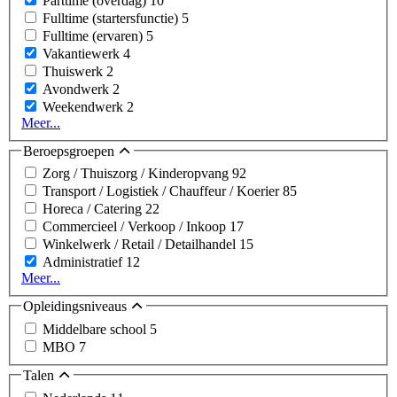
Parttime (overdag)
10
Fulltime (startersfunctie)
5
Fulltime (ervaren)
5
Vakantiewerk
4
Thuiswerk
2
Avondwerk
2
Weekendwerk
2
Meer...
Beroepsgroepen
Zorg / Thuiszorg / Kinderopvang
92
Transport / Logistiek / Chauffeur / Koerier
85
Horeca / Catering
22
Commercieel / Verkoop / Inkoop
17
Winkelwerk / Retail / Detailhandel
15
Administratief
12
Meer...
Opleidingsniveaus
Middelbare school
5
MBO
7
Talen