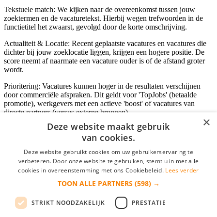
Tekstuele match: We kijken naar de overeenkomst tussen jouw
zoektermen en de vacaturetekst. Hierbij wegen trefwoorden in de
functietitel het zwaarst, gevolgd door de korte omschrijving.
Actualiteit & Locatie: Recent geplaatste vacatures en vacatures die
dichter bij jouw zoeklocatie liggen, krijgen een hogere positie. De
score neemt af naarmate een vacature ouder is of de afstand groter
wordt.
Prioritering: Vacatures kunnen hoger in de resultaten verschijnen
door commerciële afspraken. Dit geldt voor 'TopJobs' (betaalde
promotie), werkgevers met een actieve 'boost' of vacatures van
directe partners (versus externe bronnen).
×
Deze website maakt gebruik
van cookies.
Inloggen als bedrijf
Deze website gebruikt cookies om uw gebruikerservaring te
verbeteren. Door onze website te gebruiken, stemt u in met alle
E-mail
*
cookies in overeenstemming met ons Cookiebeleid.
Lees verder
TOON ALLE PARTNERS
(598) →
Wachtwoord
STRIKT NOODZAKELIJK
PRESTATIE
login gegevens onthouden
Wachtwoord vergeten?