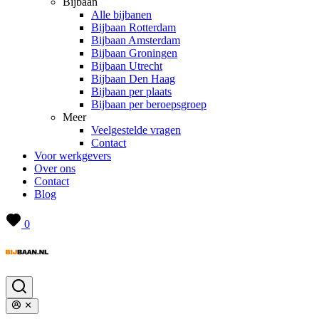
Bijbaan
Alle bijbanen
Bijbaan Rotterdam
Bijbaan Amsterdam
Bijbaan Groningen
Bijbaan Utrecht
Bijbaan Den Haag
Bijbaan per plaats
Bijbaan per beroepsgroep
Meer
Veelgestelde vragen
Contact
Voor werkgevers
Over ons
Contact
Blog
0