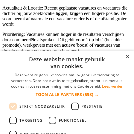
Actualiteit & Locatie: Recent geplaatste vacatures en vacatures die
dichter bij jouw zoeklocatie liggen, krijgen een hogere positie. De
score neemt af naarmate een vacature ouder is of de afstand groter
wordt.
Prioritering: Vacatures kunnen hoger in de resultaten verschijnen
door commerciële afspraken. Dit geldt voor 'TopJobs' (betaalde
promotie), werkgevers met een actieve 'boost' of vacatures van
directe partners (versus externe bronnen).
×
Deze website maakt gebruik
van cookies.
Inloggen als bedrijf
Deze website gebruikt cookies om uw gebruikerservaring te
verbeteren. Door onze website te gebruiken, stemt u in met alle
E-mail
*
cookies in overeenstemming met ons Cookiebeleid.
Lees verder
TOON ALLE PARTNERS
(598) →
Wachtwoord
STRIKT NOODZAKELIJK
PRESTATIE
login gegevens onthouden
Wachtwoord vergeten?
login
TARGETING
FUNCTIONEEL
Bedrijf aanmelden