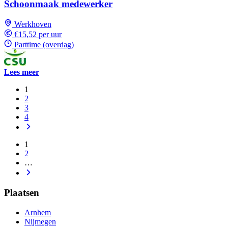
Schoonmaak medewerker
Werkhoven
€15,52 per uur
Parttime (overdag)
Lees meer
1
2
3
4
1
2
…
Plaatsen
Arnhem
Nijmegen