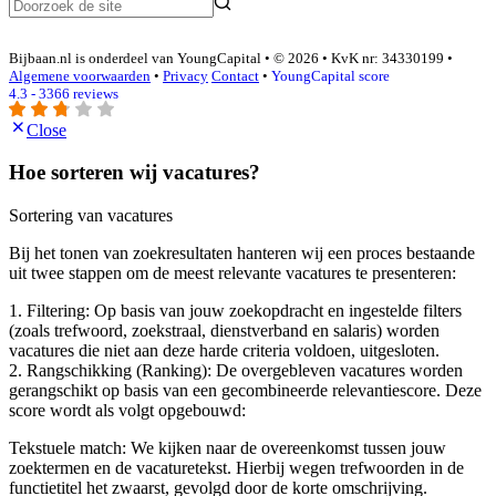
Bijbaan.nl is onderdeel van YoungCapital • © 2026 • KvK nr: 34330199 •
Algemene voorwaarden
•
Privacy
Contact
•
YoungCapital score
4.3 - 3366 reviews
Close
Hoe sorteren wij vacatures?
Sortering van vacatures
Bij het tonen van zoekresultaten hanteren wij een proces bestaande
uit twee stappen om de meest relevante vacatures te presenteren:
1. Filtering: Op basis van jouw zoekopdracht en ingestelde filters
(zoals trefwoord, zoekstraal, dienstverband en salaris) worden
vacatures die niet aan deze harde criteria voldoen, uitgesloten.
2. Rangschikking (Ranking): De overgebleven vacatures worden
gerangschikt op basis van een gecombineerde relevantiescore. Deze
score wordt als volgt opgebouwd:
Tekstuele match: We kijken naar de overeenkomst tussen jouw
zoektermen en de vacaturetekst. Hierbij wegen trefwoorden in de
functietitel het zwaarst, gevolgd door de korte omschrijving.