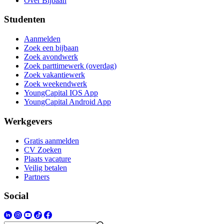
Over Bijbaan
Studenten
Aanmelden
Zoek een bijbaan
Zoek avondwerk
Zoek parttimewerk (overdag)
Zoek vakantiewerk
Zoek weekendwerk
YoungCapital IOS App
YoungCapital Android App
Werkgevers
Gratis aanmelden
CV Zoeken
Plaats vacature
Veilig betalen
Partners
Social