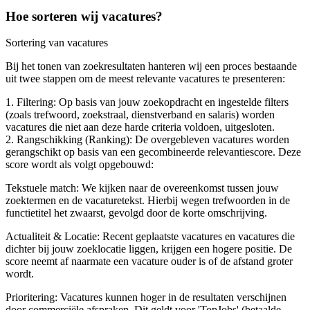
Hoe sorteren wij vacatures?
Sortering van vacatures
Bij het tonen van zoekresultaten hanteren wij een proces bestaande
uit twee stappen om de meest relevante vacatures te presenteren:
1. Filtering: Op basis van jouw zoekopdracht en ingestelde filters
(zoals trefwoord, zoekstraal, dienstverband en salaris) worden
vacatures die niet aan deze harde criteria voldoen, uitgesloten.
2. Rangschikking (Ranking): De overgebleven vacatures worden
gerangschikt op basis van een gecombineerde relevantiescore. Deze
score wordt als volgt opgebouwd:
Tekstuele match: We kijken naar de overeenkomst tussen jouw
zoektermen en de vacaturetekst. Hierbij wegen trefwoorden in de
functietitel het zwaarst, gevolgd door de korte omschrijving.
Actualiteit & Locatie: Recent geplaatste vacatures en vacatures die
dichter bij jouw zoeklocatie liggen, krijgen een hogere positie. De
score neemt af naarmate een vacature ouder is of de afstand groter
wordt.
Prioritering: Vacatures kunnen hoger in de resultaten verschijnen
door commerciële afspraken. Dit geldt voor 'TopJobs' (betaalde