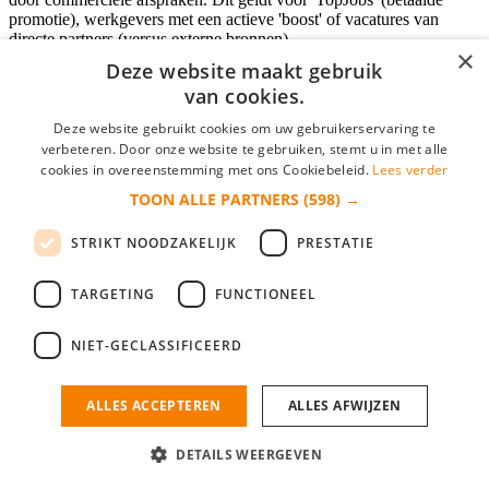
promotie), werkgevers met een actieve 'boost' of vacatures van
directe partners (versus externe bronnen).
×
Deze website maakt gebruik
van cookies.
Inloggen als bedrijf
Deze website gebruikt cookies om uw gebruikerservaring te
verbeteren. Door onze website te gebruiken, stemt u in met alle
E-mail
*
cookies in overeenstemming met ons Cookiebeleid.
Lees verder
TOON ALLE PARTNERS
(598) →
Wachtwoord
STRIKT NOODZAKELIJK
PRESTATIE
login gegevens onthouden
Wachtwoord vergeten?
login
TARGETING
FUNCTIONEEL
Bedrijf aanmelden
NIET-GECLASSIFICEERD
Na het aanmelden kun je meteen je vacature plaatsen en heb je je
nieuwe collega/werknemer zo gevonden!
ALLES ACCEPTEREN
ALLES AFWIJZEN
Heb je nog geen gratis bedrijfsprofiel?
DETAILS WEERGEVEN
Bedrijf aanmelden