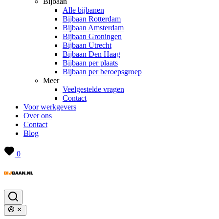
Bijbaan
Alle bijbanen
Bijbaan Rotterdam
Bijbaan Amsterdam
Bijbaan Groningen
Bijbaan Utrecht
Bijbaan Den Haag
Bijbaan per plaats
Bijbaan per beroepsgroep
Meer
Veelgestelde vragen
Contact
Voor werkgevers
Over ons
Contact
Blog
0