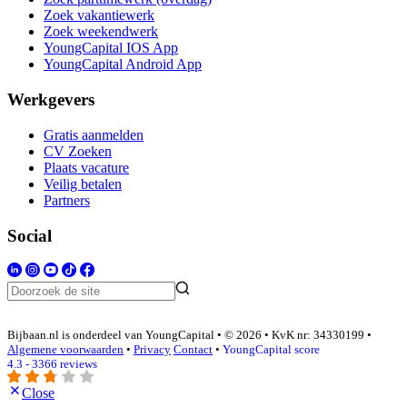
Zoek vakantiewerk
Zoek weekendwerk
YoungCapital IOS App
YoungCapital Android App
Werkgevers
Gratis aanmelden
CV Zoeken
Plaats vacature
Veilig betalen
Partners
Social
Bijbaan.nl is onderdeel van YoungCapital • © 2026 • KvK nr: 34330199 •
Algemene voorwaarden
•
Privacy
Contact
•
YoungCapital score
4.3 - 3366 reviews
Close