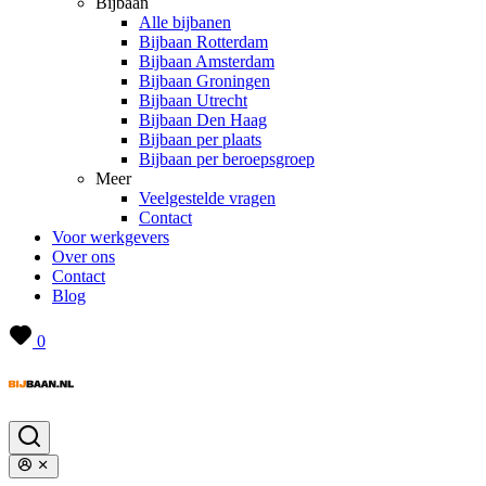
Bijbaan
Alle bijbanen
Bijbaan Rotterdam
Bijbaan Amsterdam
Bijbaan Groningen
Bijbaan Utrecht
Bijbaan Den Haag
Bijbaan per plaats
Bijbaan per beroepsgroep
Meer
Veelgestelde vragen
Contact
Voor werkgevers
Over ons
Contact
Blog
0