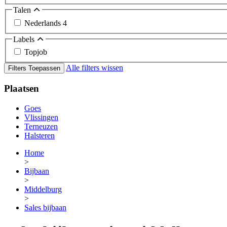
Talen
Nederlands
4
Labels
Topjob
Alle filters wissen
Filters Toepassen
Plaatsen
Goes
Vlissingen
Terneuzen
Halsteren
Home
>
Bijbaan
>
Middelburg
>
Sales bijbaan