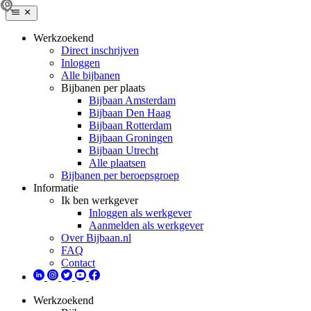
Werkzoekend
Direct inschrijven
Inloggen
Alle bijbanen
Bijbanen per plaats
Bijbaan Amsterdam
Bijbaan Den Haag
Bijbaan Rotterdam
Bijbaan Groningen
Bijbaan Utrecht
Alle plaatsen
Bijbanen per beroepsgroep
Informatie
Ik ben werkgever
Inloggen als werkgever
Aanmelden als werkgever
Over Bijbaan.nl
FAQ
Contact
Werkzoekend