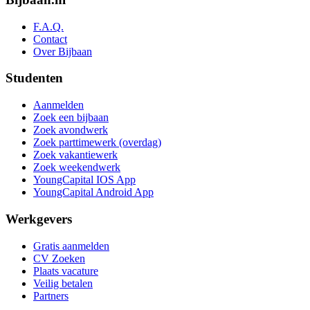
F.A.Q.
Contact
Over Bijbaan
Studenten
Aanmelden
Zoek een bijbaan
Zoek avondwerk
Zoek parttimewerk (overdag)
Zoek vakantiewerk
Zoek weekendwerk
YoungCapital IOS App
YoungCapital Android App
Werkgevers
Gratis aanmelden
CV Zoeken
Plaats vacature
Veilig betalen
Partners