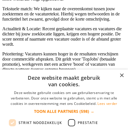
Tekstuele match: We kijken naar de overeenkomst tussen jouw
zoektermen en de vacaturetekst. Hierbij wegen trefwoorden in de
functietitel het zwaarst, gevolgd door de korte omschrijving.
Actualiteit & Locatie: Recent geplaatste vacatures en vacatures die
dichter bij jouw zoeklocatie liggen, krijgen een hogere positie. De
score neemt af naarmate een vacature ouder is of de afstand groter
wordt.
Prioritering: Vacatures kunnen hoger in de resultaten verschijnen
door commerciële afspraken. Dit geldt voor 'TopJobs' (betaalde
promotie), werkgevers met een actieve 'boost' of vacatures van
directe partners (versus externe bronnen).
×
Deze website maakt gebruik
van cookies.
Inloggen als bedrijf
Deze website gebruikt cookies om uw gebruikerservaring te
verbeteren. Door onze website te gebruiken, stemt u in met alle
E-mail
*
cookies in overeenstemming met ons Cookiebeleid.
Lees verder
TOON ALLE PARTNERS
(598) →
Wachtwoord
STRIKT NOODZAKELIJK
PRESTATIE
login gegevens onthouden