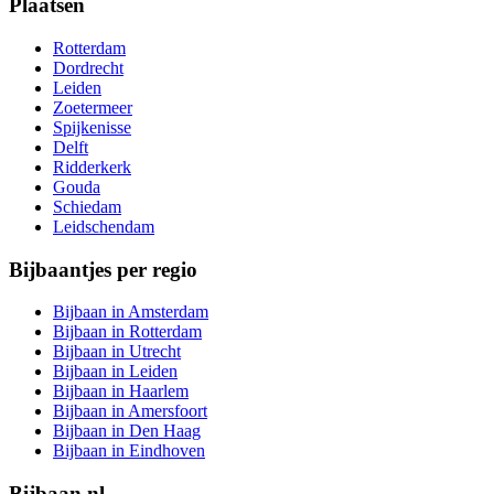
Plaatsen
Rotterdam
Dordrecht
Leiden
Zoetermeer
Spijkenisse
Delft
Ridderkerk
Gouda
Schiedam
Leidschendam
Bijbaantjes per regio
Bijbaan in Amsterdam
Bijbaan in Rotterdam
Bijbaan in Utrecht
Bijbaan in Leiden
Bijbaan in Haarlem
Bijbaan in Amersfoort
Bijbaan in Den Haag
Bijbaan in Eindhoven
Bijbaan.nl