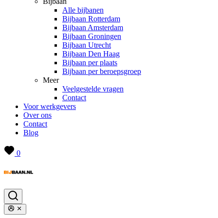
Bijbaan
Alle bijbanen
Bijbaan Rotterdam
Bijbaan Amsterdam
Bijbaan Groningen
Bijbaan Utrecht
Bijbaan Den Haag
Bijbaan per plaats
Bijbaan per beroepsgroep
Meer
Veelgestelde vragen
Contact
Voor werkgevers
Over ons
Contact
Blog
0