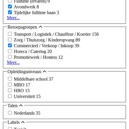
Fulltime (ervaren)
9
Avondwerk
8
Tijdelijke fulltime baan
3
Meer...
Beroepsgroepen
Transport / Logistiek / Chauffeur / Koerier
156
Zorg / Thuiszorg / Kinderopvang
89
Commercieel / Verkoop / Inkoop
39
Horeca / Catering
20
Promotiewerk / Hostess
12
Meer...
Opleidingsniveaus
Middelbare school
37
MBO
17
HBO
15
Universiteit
15
Talen
Nederlands
35
Labels