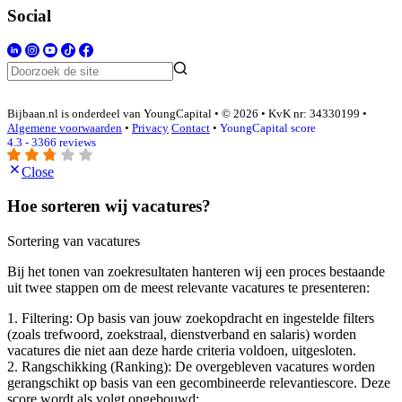
Social
Bijbaan.nl is onderdeel van YoungCapital • © 2026 • KvK nr: 34330199 •
Algemene voorwaarden
•
Privacy
Contact
•
YoungCapital score
4.3 - 3366 reviews
Close
Hoe sorteren wij vacatures?
Sortering van vacatures
Bij het tonen van zoekresultaten hanteren wij een proces bestaande
uit twee stappen om de meest relevante vacatures te presenteren:
1. Filtering: Op basis van jouw zoekopdracht en ingestelde filters
(zoals trefwoord, zoekstraal, dienstverband en salaris) worden
vacatures die niet aan deze harde criteria voldoen, uitgesloten.
2. Rangschikking (Ranking): De overgebleven vacatures worden
gerangschikt op basis van een gecombineerde relevantiescore. Deze
score wordt als volgt opgebouwd: