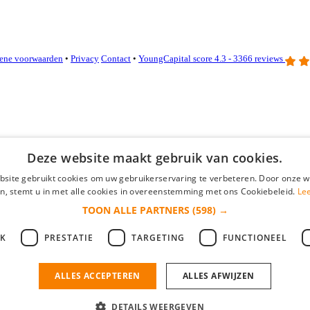
ene voorwaarden
•
Privacy
Contact
•
YoungCapital score
4.3 - 3366 reviews
Deze website maakt gebruik van cookies.
site gebruikt cookies om uw gebruikerservaring te verbeteren. Door onze w
n, stemt u in met alle cookies in overeenstemming met ons Cookiebeleid.
Le
TOON ALLE PARTNERS
(598) →
JK
PRESTATIE
TARGETING
FUNCTIONEEL
ieuwe collega/werknemer zo gevonden!
ALLES ACCEPTEREN
ALLES AFWIJZEN
DETAILS WEERGEVEN