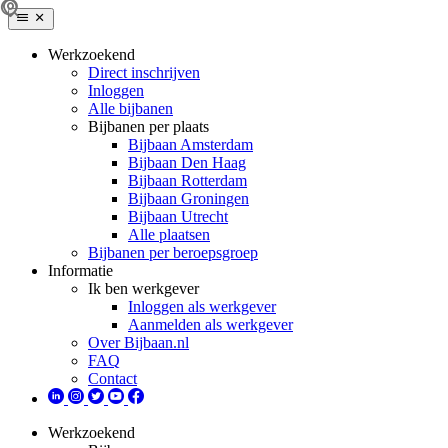
Werkzoekend
Direct inschrijven
Inloggen
Alle bijbanen
Bijbanen per plaats
Bijbaan Amsterdam
Bijbaan Den Haag
Bijbaan Rotterdam
Bijbaan Groningen
Bijbaan Utrecht
Alle plaatsen
Bijbanen per beroepsgroep
Informatie
Ik ben werkgever
Inloggen als werkgever
Aanmelden als werkgever
Over Bijbaan.nl
FAQ
Contact
Werkzoekend