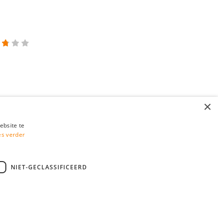
×
ebsite te
es verder
NIET-GECLASSIFICEERD