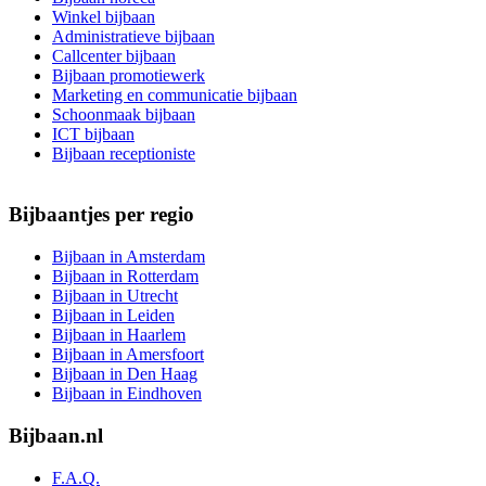
Winkel bijbaan
Administratieve bijbaan
Callcenter bijbaan
Bijbaan promotiewerk
Marketing en communicatie bijbaan
Schoonmaak bijbaan
ICT bijbaan
Bijbaan receptioniste
Bijbaantjes per regio
Bijbaan in Amsterdam
Bijbaan in Rotterdam
Bijbaan in Utrecht
Bijbaan in Leiden
Bijbaan in Haarlem
Bijbaan in Amersfoort
Bijbaan in Den Haag
Bijbaan in Eindhoven
Bijbaan.nl
F.A.Q.