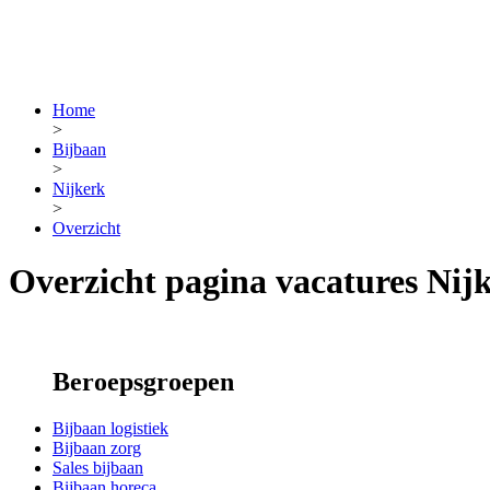
Home
>
Bijbaan
>
Nijkerk
>
Overzicht
Overzicht pagina vacatures Nij
Beroepsgroepen
Bijbaan logistiek
Bijbaan zorg
Sales bijbaan
Bijbaan horeca