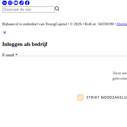
Bijbaan.nl is onderdeel van YoungCapital • © 2026 • KvK nr: 34330199 •
Algem
Inloggen als bedrijf
E-mail
*
Wachtwoord
Deze web
login gegevens onthouden
gebruike
Wachtwoord vergeten?
login
STRIKT NOODZAKELI
Bedrijf aanmelden
Na het aanmelden kun je meteen je vacature plaatsen en heb je je n
Heb je nog geen gratis bedrijfsprofiel?