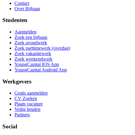
Contact
Over Bijbaan
Studenten
Aanmelden
Zoek een bijbaan
Zoek avondwerk
Zoek parttimewerk (overdag)
Zoek vakantiewerk
Zoek weekendwerk
YoungCapital IOS App
YoungCapital Android App
Werkgevers
Gratis aanmelden
CV Zoeken
Plaats vacature
Veilig betalen
Partners
Social