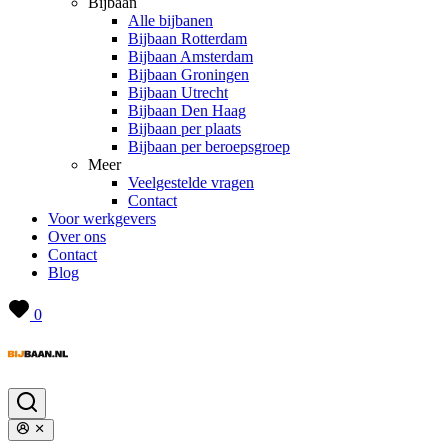
Bijbaan
Alle bijbanen
Bijbaan Rotterdam
Bijbaan Amsterdam
Bijbaan Groningen
Bijbaan Utrecht
Bijbaan Den Haag
Bijbaan per plaats
Bijbaan per beroepsgroep
Meer
Veelgestelde vragen
Contact
Voor werkgevers
Over ons
Contact
Blog
0